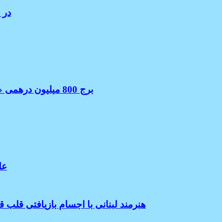
ملاقا
برج 800 میلیون درهمی «وقف یک میلیارد غذا» در جاده شیخ زاید ساخته خواهد شد
علت مرگ 
هنرمند لبنانی با اجسام بازیافتی قلب