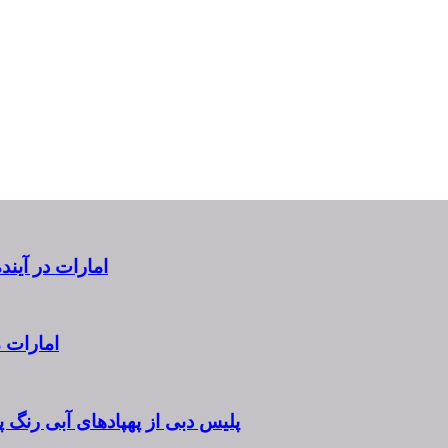
امارات در آیند
امارات متحده عربی ۱۸ ژوئ
پلیس دبی از پهپادهای آبی رنگ 