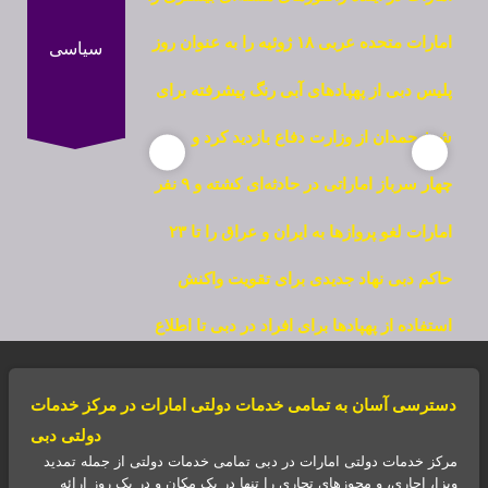
مورد استفاده قرار میدهد
امارات متحده عربی ۱۸ ژوئیه را به عنوان روز
سیاسی
تعهد اتحاد اعلام کرد
پلیس دبی از پهپادهای آبی رنگ پیشرفته برای
تحول در واکنش به اضطراری‌ها رونمایی کرد
شیخ حمدان از وزارت دفاع بازدید کرد و
عملیات و ابتکارات جدید آن را بررسی کرد
چهار سرباز اماراتی در حادثه‌ای کشته و ۹ نفر
دیگر زخمی شدند
امارات لغو پروازها به ایران و عراق را تا ۲۳
اکتبر تمدید کرد
حاکم دبی نهاد جدیدی برای تقویت واکنش
شهر به بحران‌ها و شرایط اضطراری تأسیس
استفاده از پهپادها برای افراد در دبی تا اطلاع
کرد
ثانوی همچنان ممنوع است
دسترسی آسان به تمامی خدمات دولتی امارات در مرکز خدمات
دولتی دبی
مرکز خدمات دولتی امارات در دبی تمامی خدمات دولتی از جمله تمدید
ویزا، اجاری، و مجوزهای تجاری را تنها در یک مکان و در یک روز ارائه