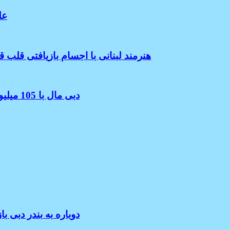
علت مرگ 
هنرمند لبنانی با اجسام بازیافتی قلب
دبی مال با 105 میلیون بازدیدکننده در سال 2023 پربازدیدترین مکان در دنیا شد
بعد گذشت چهل سال از بازنشستگی کشتی QE2 دوباره به 