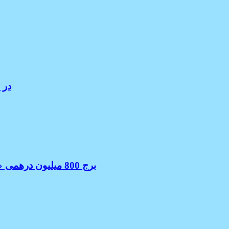
ملاقا
برج 800 میلیون درهمی «وقف یک میلیارد غذا» در جاده شیخ زاید ساخته خواهد شد