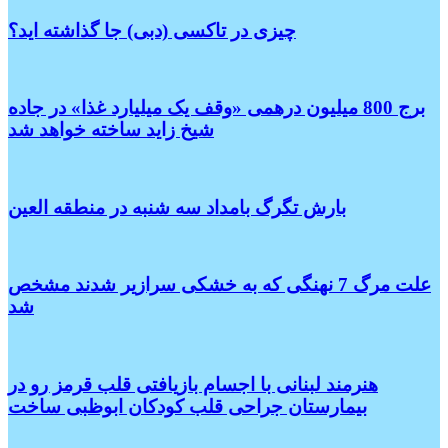
چیزی در تاکسی (دبی) جا گذاشته اید؟
برج 800 میلیون درهمی «وقف یک میلیارد غذا» در جاده
شیخ زاید ساخته خواهد شد
بارش تگرگ بامداد سه شنبه در منطقه العین
علت مرگ 7 نهنگی که به خشکی سرازیر شدند مشخص
شد
هنرمند لبنانی با اجسام بازیافتی قلب قرمز رو در
بیمارستان جراحی قلب کودکان ابوظبی ساخت