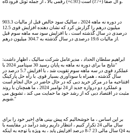
رقمی بالا ، از جمله تونل فرودگاه (+c.9٪) و آل صفا (+7٪) است.
در دوره نه ماهه 2024 ، سالیک سود خالص قبل از مالیات 903.3
میلیون درهم را گزارش کرد که نشان دهنده افزایش قوی 12.5
درصدی در سال گذشته است ، با افزایش سود سه ماهه سوم قبل
از مالیات 19.6 درصدی در سال گذشته به 304.7 میلیون درهم.
ابراهیم سلطان الحداد ، مدیرعامل شرکت سالیک ، اظهار داشت:
"نتایج ما برای دوره نه ماهه به پایان رسید 30 سپتامبر 2024 با
عملکرد قوی در سه ماهه سوم تقویت شد ، با افزایش 5.7 درصد در
سال گذشته ، همراه با سودآوری بسیار قوی. با راه حل پارکینگ
افتتاحیه ما در مرکز خرید دبی که در حال حاضر در حال انجام است
و عملکرد دو دروازه جدید از 24 نوامبر 2024 ، ما همچنان با روند
مثبت در اقتصاد دبی که از رشد خود ما حمایت می کند ، تشویق می
شویم."
بر این اساس ، ما خوشحالیم که پیش بینی های اخیر خود را برای
سال مالی 24 تکرار کنیم ، انتظار داریم رشد درآمد در مقایسه با
سال مالی 23 7-8 درصد افزایش یابد ، به ویژه با توجه به اینکه Q4 به