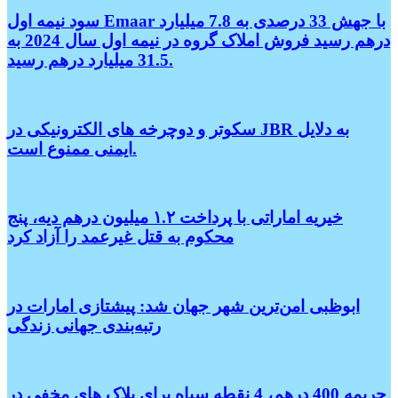
سود نیمه اول Emaar با جهش 33 درصدی به 7.8 میلیارد
درهم رسید فروش املاک گروه در نیمه اول سال 2024 به
31.5 میلیارد درهم رسید.
سکوتر و دوچرخه های الکترونیکی در JBR به دلایل
ایمنی ممنوع است.
خیریه اماراتی با پرداخت ۱.۲ میلیون درهم دیه، پنج
محکوم به قتل غیرعمد را آزاد کرد
ابوظبی امن‌ترین شهر جهان شد: پیشتازی امارات در
رتبه‌بندی جهانی زندگی
جریمه 400 درهم، 4 نقطه سیاه برای پلاک های مخفی در