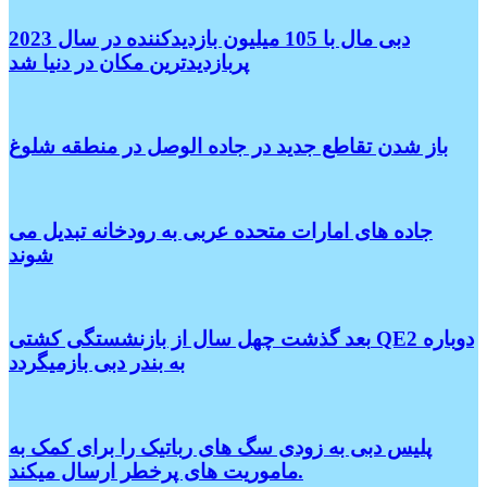
دبی مال با 105 میلیون بازدیدکننده در سال 2023
پربازدیدترین مکان در دنیا شد
باز شدن تقاطع جدید در جاده الوصل در منطقه شلوغ
جاده های امارات متحده عربی به رودخانه تبدیل می
شوند
بعد گذشت چهل سال از بازنشستگی کشتی QE2 دوباره
به بندر دبی بازمیگردد
پلیس دبی به زودی سگ های رباتیک را برای کمک به
ماموریت های پرخطر ارسال میکند.