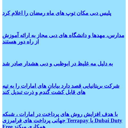
پلیس دبی مکان توپ های ماه رمضان را اعلام کرد
مدارس، مهدها و دانشگاه های دبی مجاز به ارائه آموزش
از راه دور هستند
به دلیل مه غلیظ در ابوظبی و دبی هشدار صادر شد
شرکت بریتانیایی قصد دارد بیابان های امارات را به تپه
های قابل کشت گندم و ذرت تبدیل کند
با هدف افزایش روش های پرداخت در امارات ، شبکه
جهانی پرداخت های فرامرزی Terrapay با Dubai Duty
Free همکاری میکند