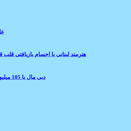
علت مرگ 
هنرمند لبنانی با اجسام بازیافتی قلب
دبی مال با 105 میلیون بازدیدکننده در سال 2023 پربازدیدترین مکان در دنیا شد