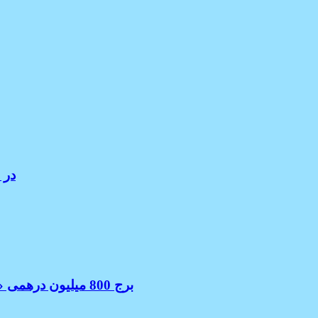
ملاقا
برج 800 میلیون درهمی «وقف یک میلیارد غذا» در جاده شیخ زاید ساخته خواهد شد