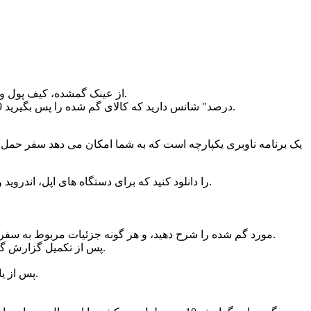
از عینک گمشده، کیف پول و کیف خرید گرفته تا الماس به ارزش 1 میلیون درهم، اقلام مختلفی هستند که توسط رانندگان تاکسی دبی به مشتریان بازگردانده شده است.
بنابراین، چه به تازگی تلفن، لپ‌تاپ یا کلیدهای خود را در تاکسی دبی فراموش کرده باشید، طبق گفته اداره راه و حمل‌ونقل دبی (RTA) "99.9 درصد" شانس دارید که کالای گم شده را پس بگیرید.
• برنامه ‘S’hail’ را دانلود کنید که برای دستگاه های اپل، اندروید و هوآوی در دسترس است. سپس برنامه را باز کنید و نماد منو در گوشه سمت راست بالای صفحه موبایل خود را انتخاب کنید.
• مورد گم شده را شرح دهید، و هر گونه جزئیات مربوط به سفر تاکسی خود، مانند مسیر، تاریخ و زمان را ارائه دهید. همچنین می توانید رسید سفر را ارائه دهید. سپس، روی «ارسال بازخورد» ضربه بزنید.
• پس از تکمیل گزارش گم شده و پیدا شده، پیامکی بر روی شماره موبایل ثبت شده خود دریافت می کنید که به شما امکان می دهد وضعیت گزارش را پیگیری کنید.
پس از یافتن کالا و شماره موبایل راننده تاکسی، پیامک دریافت خواهید کرد. سپس راننده مورد را در مکان فعلی یا نقطه ملاقات به شما برمی گرداند.