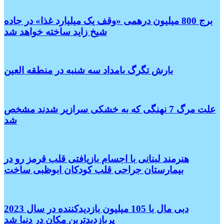
برج 800 میلیون درهمی «وقف یک میلیارد غذا» در جاده
شیخ زاید ساخته خواهد شد
بارش تگرگ بامداد سه شنبه در منطقه العین
علت مرگ 7 نهنگی که به خشکی سرازیر شدند مشخص
شد
هنرمند لبنانی با اجسام بازیافتی قلب قرمز رو در
بیمارستان جراحی قلب کودکان ابوظبی ساخت
دبی مال با 105 میلیون بازدیدکننده در سال 2023
پربازدیدترین مکان در دنیا شد