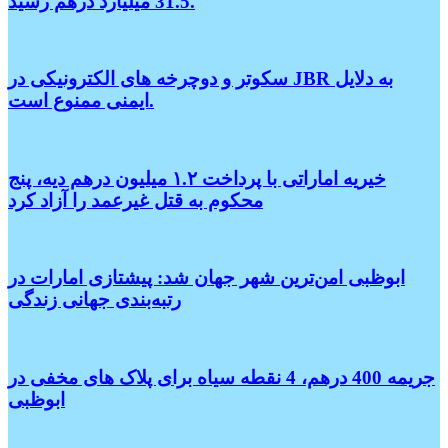
31.5 میلیارد درهم رسید.
سکوتر و دوچرخه های الکترونیکی در JBR به دلایل
ایمنی ممنوع است.
خیریه اماراتی با پرداخت ۱.۲ میلیون درهم دیه، پنج
محکوم به قتل غیرعمد را آزاد کرد
ابوظبی امن‌ترین شهر جهان شد: پیشتازی امارات در
رتبه‌بندی جهانی زندگی
جریمه 400 درهم، 4 نقطه سیاه برای پلاک های مخفی در
ابوظبی