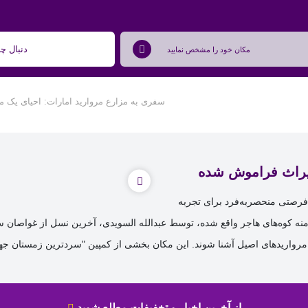
سفری به مزارع مروارید امارات: احیای یک 
یراث فراموش‌ شده
کیلومتری رأس‌الخیمه، فرصتی منحصربه‌فرد برای تجربه
نه کوه‌های هاجر واقع شده، توسط عبدالله السویدی، آخرین نسل از غواصان س
رواریدهای اصیل آشنا شوند. این مکان بخشی از کمپین "سردترین زمستان جه
از آخرین اخبار و تخفیفات مطلع شوید