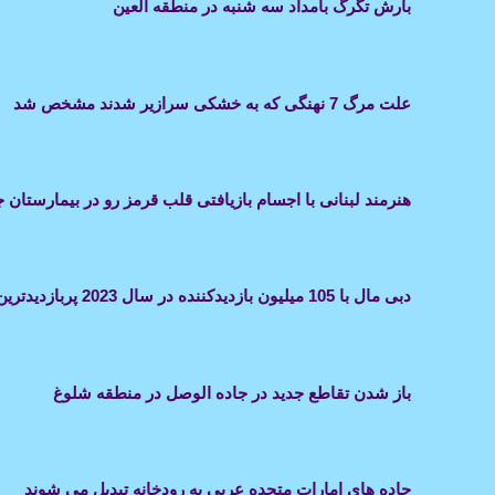
بارش تگرگ بامداد سه شنبه در منطقه العین
علت مرگ 7 نهنگی که به خشکی سرازیر شدند مشخص شد
هنرمند لبنانی با اجسام بازیافتی قلب قرمز رو در بیمارست
دبی مال با 105 میلیون بازدیدکننده در سال 2023 پربازدیدترین مکان در دنیا شد
باز شدن تقاطع جدید در جاده الوصل در منطقه شلوغ
جاده های امارات متحده عربی به رودخانه تبدیل می شوند