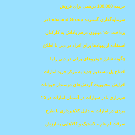
امارات در مرکز خدمات دولتی دبی
جریمه 100,000 درهمی برای فروش
خودروهای معیوب در امارات؛ خریداران
سرمایه‌گذاری گسترده Indialand Group در
می‌توانند اقدام قانونی کنند
بازار املاک تجاری دبی
پرداخت ۱۵۰ میلیون درهم پاداش به کارکنان
یک شرکت خصوصی در دبی
استفاده از پهپادها برای افراد در دبی تا اطلاع
ثانوی همچنان ممنوع است
چگونه شارژ خودروهای برقی در دبی را با
کارت شارژ سبز دِوا ساده کنیم
افتتاح پل مستقیم جدید به مرکز خرید امارات
دبی
افزایش محبوبیت گردش‌های دوستدار حیوانات
در امارات
هم‌ترازی نادر سیارات در آسمان امارات در ۲۵
ژانویه
مردی در امارات به دلیل کلاهبرداری با طرح
پذیرش حیوانات خانگی به پرداخت 16,200
سرقت لپ‌تاپ، لاستیک و کالاهایی به ارزش
درهم محکوم شد
بیش از ۱۲ میلیون درهم