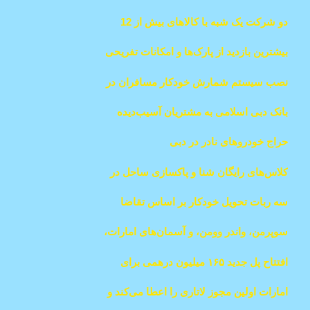
تحول در واکنش به اضطراری‌ها رونمایی کرد
دو شرکت یک شبه با کالاهای بیش از 12
میلیون درهم ناپدید شدند
بیشترین بازدید از پارک‌ها و امکانات تفریحی
دبی در نیمه اول ۲۰۲۴
نصب سیستم شمارش خودکار مسافران در
اتوبوس‌های جدید دبی برای مقابله با فرار از
بانک دبی اسلامی به مشتریان آسیب‌دیده
پرداخت کرایه
غرامت می‌دهد
حراج خودروهای نادر در دبی
کلاس‌های رایگان شنا و پاکسازی ساحل در
دبی
سه ربات تحویل خودکار بر اساس تقاضا
خدمات فعالیت خود را آغاز خواهند کرد.
سوپرمن، واندر وومن، و آسمان‌های امارات،
همه در یک رویداد تحول‌آفرین
افتتاح پل جدید ۱۶۵ میلیون درهمی برای
دسترسی مستقیم به مال امارات
امارات اولین مجوز لاتاری را اعطا می‌کند و