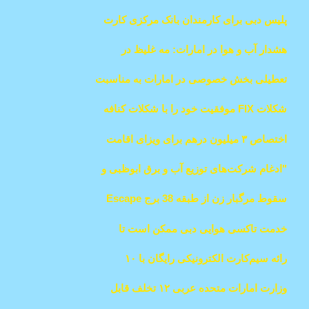
Barari در دبی بهبود یافت.
پلیس دبی برای کارمندان بانک مرکزی کارت
سعادت (esaad)صادر می‌کند
هشدار آب و هوا در امارات: مه غلیظ در
شهرهای اصل
تعطیلی بخش خصوصی در امارات به مناسبت
تولد پیامبر اسلام اعلام شد
شکلات FIX موفقیت خود را با شکلات کنافه
پسته‌ای و همکاری سلطنتی جشن می‌گیرد
اختصاص ۳ میلیون درهم برای ویزای اقامت
متقاضیان عفو امارات
"ادغام شرکت‌های توزیع آب و برق ابوظبی و
العین توسط TAQA"
سقوط مرگبار زن از طبقه 38 برج Escape
Towerدر بیزینس بی دبی
خدمت تاکسی هوایی دبی ممکن است تا
دسامبر ۲۰۲۵ راه‌اندازی شود
رائه سیم‌کارت الکترونیکی رایگان با ۱۰
گیگابایت اینترنت برای گردشگران دبیا
وزارت امارات متحده عربی ۱۲ تخلف قابل
گزارش در محیط کار برای کارکنان را اعلام