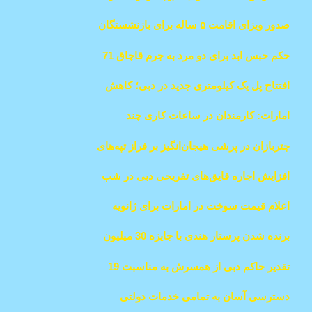
کرد
صدور ویزای اقامت ۵ ساله برای بازنشستگان
بالای ۵۵ سال در امارات
حکم حبس ابد برای دو مرد به جرم قاچاق 71
کیلوگرم مواد مخدر در دبی
افتتاح پل یک کیلومتری جدید در دبی؛ کاهش
زمان سفر از ۱۵ به ۳ دقیقه
امارات: کارمندان در ساعات کاری چند
استراحت می‌توانند داشته باشند؟
چتربازان در پرشی هیجان‌انگیز بر فراز تپه‌های
لیوا اعلامیه‌ای به نمایش گذاشتند
افزایش اجاره قایق‌های تفریحی دبی در شب
سال نو تا 360,000 درهم
اعلام قیمت سوخت در امارات برای ژانویه
۲۰۲۵
برنده شدن پرستار هندی با جایزه 30 میلیون
درهمی بیگ تیکت
تقدیر حاکم دبی از همسرش به مناسبت 19
سالگی حکمرانی
دسترسی آسان به تمامی خدمات دولتی