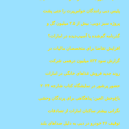
و هدایای رایگان
پلیس دبی رانندگان حواس‌پرت را حتی پشت
شیشه‌های دودی ردیابی می‌کند
پروژه سبز دوبی: بیش از ۲.۵ میلیون گل و
درخت در سطح شهر کاشته شد
گذرنامه گم‌شده یا آسیب‌دیده در امارات؟
درخواست آنلاین برای جایگزینی
افزایش تقاضا برای متخصصان مالیات در
امارات به دنبال تغییرات مالیاتی در کشورهای
گزارش سود ۸۲۲ میلیون درهمی شرکت
شورای همکاری خلیج فارس
«سالک» دبی در ۹ ماه
روند جدید فروش غذاهای خانگی در امارات
حضور پرشور در نمایشگاه کتاب شارجه ۲۰۲۴
باغ‌وحش العین: پناهگاهی برای پرندگان وحشی
نگرانی بیشتر ساکنان امارات از تصادفات
جاده‌ای نسبت به از دست دادن شغل
توقیف ۲۶ خودرو در دبی به دلیل صداهای بلند