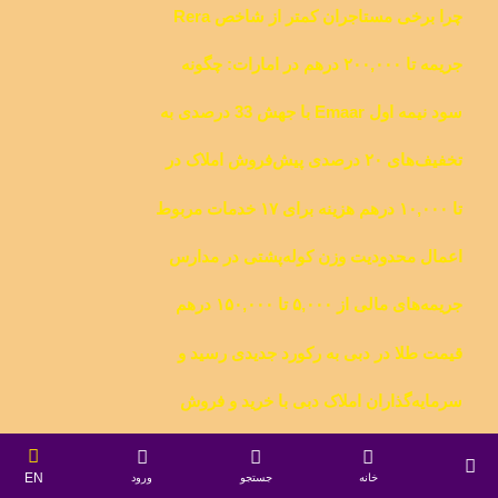
چرا برخی مستاجران کمتر از شاخص Rera
یافت
پرداخت می‌کنند؟"
جریمه تا ۲۰۰,۰۰۰ درهم در امارات: چگونه
کارمندان می‌توانند به دلیل رفتارهای ناعادلانه
سود نیمه اول Emaar با جهش 33 درصدی به
از کارفرما شکایت کنند
7.8 میلیارد درهم رسید فروش املاک گروه در
تخفیف‌های ۲۰ درصدی پیش‌فروش املاک در
نیمه اول سال 2024 به 31.5 میلیارد درهم
دبی توسط توسعه‌دهندگان
رسید.
تا ۱۰,۰۰۰ درهم هزینه برای ۱۷ خدمات مربوط
به پهپاد
اعمال محدودیت وزن کوله‌پشتی در مدارس
امارات برای پیشگیری از مشکلات سلامتی
جریمه‌های مالی از ۵,۰۰۰ تا ۱۵۰,۰۰۰ درهم
برای نقض قوانین بازاریابی تلفنی
قیمت طلا در دبی به رکورد جدیدی رسید و
دوباره از ۳۰۰ درهم در هر گرم فراتر رفت
سرمایه‌گذاران املاک دبی با خرید و فروش
واحدها میلیون‌ها درآمد کسب می‌کنند. برخی
دبی قوانین جدیدی برای ارائه‌دهندگان خدمات
از این سرمایه‌گذاران طی چهار سال گذشته تا
EN
دارایی‌های مجازی اجرا می‌کند
خانه
جستجو
ورود
۱۵ میلیون درهم درآمد داشته‌اند.
ADNH امارات متحده عربی 40 درصد از