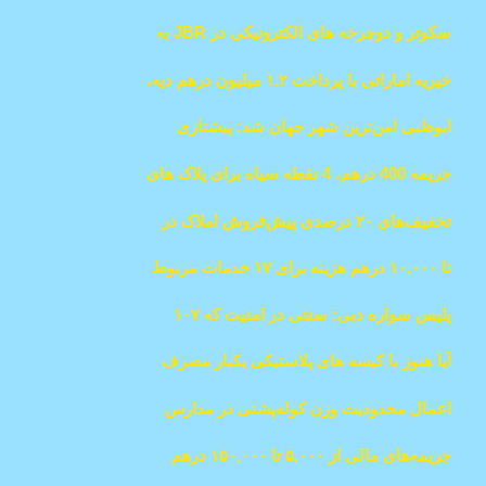
7.8 میلیارد درهم رسید فروش املاک گروه در
افزایش می دهد
سکوتر و دوچرخه های الکترونیکی در JBR به
نیمه اول سال 2024 به 31.5 میلیارد درهم
دلایل ایمنی ممنوع است.
رسید.
خیریه اماراتی با پرداخت ۱.۲ میلیون درهم دیه،
پنج محکوم به قتل غیرعمد را آزاد کرد
ابوظبی امن‌ترین شهر جهان شد: پیشتازی
امارات در رتبه‌بندی جهانی زندگی
جریمه 400 درهم، 4 نقطه سیاه برای پلاک های
مخفی در ابوظبی
تخفیف‌های ۲۰ درصدی پیش‌فروش املاک در
دبی توسط توسعه‌دهندگان
تا ۱۰,۰۰۰ درهم هزینه برای ۱۷ خدمات مربوط
به پهپاد
پلیس سواره دبی: سنتی در امنیت که ۱۰۷
جریمه در نیمه اول سال ۲۰۲۴ صادر کرد
آیا هنوز با کیسه های پلاستیکی یکبار مصرف
خرید می کنید؟
اعمال محدودیت وزن کوله‌پشتی در مدارس
امارات برای پیشگیری از مشکلات سلامتی
جریمه‌های مالی از ۵,۰۰۰ تا ۱۵۰,۰۰۰ درهم
برای نقض قوانین بازاریابی تلفنی