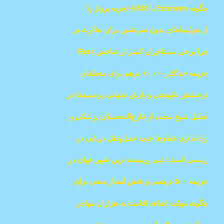
عصر جدیدی از بازی‌های تحت نظارت را آغاز
چگونه Emirates با A380 تجربه پرواز را
می‌کند
متحول کرد
از هواپیماهای بدون سرنشین برای نظارت بر
پروژه‌های مسکن کلیدی، بررسی آسیب‌ها،
چرا برخی مستاجران کمتر از شاخص Rera
نشت آب استفاده می‌کند
پرداخت می‌کنند؟"
جریمه حداکثر ۱۰,۰۰۰ درهم برای متخلفان
سالیک در دبی
درخشش داوینچی و بارش شهابی پرسییدها در
آسمان امارات!
تجلیل شیخ محمد از فارغ‌التحصیلان پزشکی و
تأکید بر آینده بهداشت و درمان در دبی
راه‌اندازی خطوط جدید حمل‌ونقل دریایی در
دبی: تحول در سفرهای ساحلی
رسمی است! دبی پربیننده ترین شهر جهان در
TikTok است
جریمه ۵۰۰ درهمی و شش امتیاز منفی برای
عدم اولویت‌دهی به عابران پیاده
چگونه مهلت اضافه اقامت به هزاران مهاجر
غیرقانونی کمک کرد