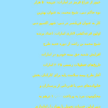
عبور از چراغ قرمز در امارات: جریمه ۵۰ هزار
درهمی، امتیاز منفی و توقیف خودرو
نوه حاکم دبی، شیخ محمد، به عنوان بهترین
دانشجوی نظامی در آکادمی نظامی بریتانیا
کار به عنوان فریلنسر در دبی: شهر اکسپو دبی
تجلیل شد
مجوز را سه روزه ارائه می‌دهد
اولین قرعه‌کشی لاتاری امارات: اعداد برنده
100 میلیون درهم اعلام شد؛ رویدادهای
شیخ محمد بن راشد از دوره جدید طرح
لحظه‌به‌لحظه
"سازندگان امید عربی" رونمایی کرد
افزایش شدید حق بیمه خودرو در امارات
تاریخ‌های تعطیلات رسمی ۲۰۲۵ امارات
آغاز طرح بيمه سلامت پایه برای کارکنان بخش
خصوصی و کارگران خانگی در امارات از 1
خانواده‌های دبی با قدردانی از پرستاران و
ژانویه
خدمتکاران، آن‌ها را به سفر دریایی مجلل
محکومیت مرد به پرداخت ۱۰,۰۰۰ درهم به
فرستادند
دلیل توهین به زن از طریق واتساپ در العین
دبی اولین خدمات تحویل با پهپاد را راه‌اندازی