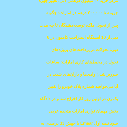
مرکز خرید ۴۰ میلیون درهمی دبی: تغییر چهره
خرید برای حمایت از ۵۰ مسجد
جریمه تا ۲۰۰,۰۰۰ درهم در امارات: چگونه
کارمندان می‌توانند به دلیل رفتارهای ناعادلانه
پس از تحویل ملک، توسعه‌دهندگان تا چه مدت
از کارفرما شکایت کنند
مسئول هزینه‌های نگهداری و نقص‌ها هستند؟
دبی از 10 ایستگاه استراحت کامیون در 6
مکان کلیدی رونمایی کرد
دبی: تحولات در پرداخت‌های پروژه‌های
پیش‌فروش و تأثیرات مالی آن‌ها
تحول در محیط‌های کاری امارات: ساعات
کاری منعطف و امکانات رایگان مراقبت از
سرریز شدن وادی‌ها و باران‌های شدید در
کودکان برای والدین
بخش‌هایی از امارات
آیا می‌خواهید شماره پلاک خودرو را تغییر
دهید؟ اسناد، شرایط واجد شرایط بودن و
یک زن در اولین روز کار اخراج شد و در دادگاه
فرآیند توضیح داده شد
ابوظبی 100,000 درهم غرامت گرفت
بخش مهمان نوازی امارات متحده عربی
استخدام را سرعت می بخشد و مقیاس های
سود نیمه اول Emaar با جهش 33 درصدی به
دستمزد را قبل از افتتاح هتل های جدید