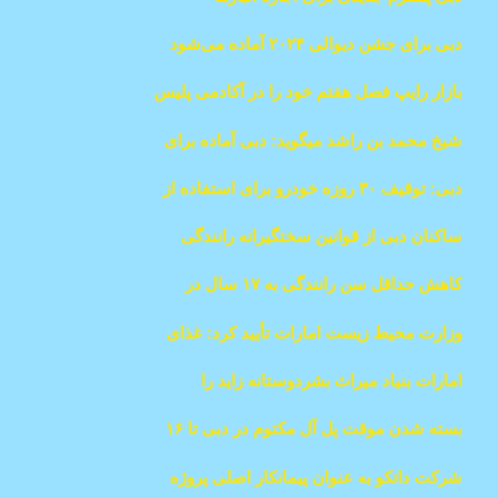
راه‌اندازی می‌کند
دبی برای جشن دیوالی ۲۰۲۴ آماده می‌شود
بازار رایپ فصل هفتم خود را در آکادمی پلیس
دبی آغاز کرد
شیخ محمد بن راشد میگوید: دبی آماده برای
اقتصاد آینده
دبی: توقیف ۳۰ روزه خودرو برای استفاده از
تلفن همراه در حین رانندگی
ساکنان دبی از قوانین سختگیرانه رانندگی
استقبال می‌کنند
کاهش حداقل سن رانندگی به ۱۷ سال در
امارات با تصویب قوانین جدید ترافیکی
وزارت محیط زیست امارات تأیید کرد: غذای
مک‌دونالد در امارات عاری از باکتری ای‌کولای
امارات بنیاد میراث بشردوستانه زاید را
است
راه‌اندازی کرد
بسته شدن موقت پل آل مکتوم در دبی تا ۱۶
ژانویه
شرکت داتکو به عنوان پیمانکار اصلی پروژه