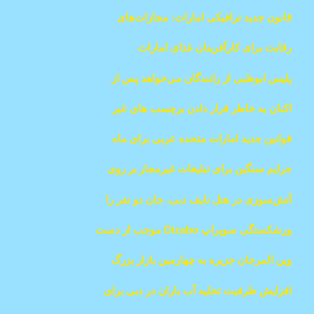
One River Point انتخاب شد
قانون جدید ترافیکی امارات: مجازات‌های
شدیدتر برای تخلفات تصادف و فرار
رقابت برای کارآفرینان غذای امارات
پلیس ابوظبی از رانندگان می‌خواهد پس از
تصادفات جزئی، خودروها را از جاده‌ها خارج
اکنان به خاطر قرار دادن برچسب های غیر
کنند
مجاز خودرو 500 درهم جریمه شدند
قوانین جدید امارات متحده عربی برای ماه
نوامبر
جرایم سنگین برای تبلیغات غیرمجاز بر روی
خودروها در دبی
آتش‌سوزی در هتل نایف دبی، جان دو نفر را
گرفت
ورشکستگی سوپراپ Dizabo موجب از دست
رفتن میلیون‌ها سرمایه توسط سرمایه‌گذاران
وین المرجان جزیره به چهارمین بازار بزرگ
اماراتی شد
بازی جهان تبدیل می‌شود
افزایش ظرفیت تخلیه آب باران در دبی برای
کاهش خطر سیل