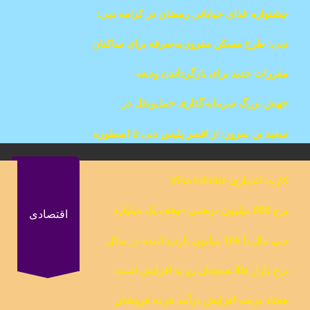
امارات؛ فشار هزینه‌های زندگی بر کارجویان
جشنواره غذای خیابانی رمضان در کرامه دبی:
خوراکی‌هایی از ۱ درهم و حضور پرشور مردم
دبی: طرح مسکن مقرون‌به‌صرفه برای ساکنان
تا نیمه‌شب
با درآمد متوسط
مقررات جدید برای بازگرداندن ودیعه
مستأجران در دبی
جهش بزرگ سرمایه‌گذاری حمل‌ونقل در
ابوظبی در سال ۲۰۲۴
سعید بن سرور: از افسر پلیس دبی تا اسطوره
جهانی مسابقات اسب‌دوانی
کارت اعتباری Visa Infinite
برج 800 میلیون درهمی «وقف یک میلیارد
اقتصادی
غذا» در جاده شیخ زاید ساخته خواهد شد
دبی مال با 105 میلیون بازدیدکننده در سال
2023 پربازدیدترین مکان در دنیا شد
نرخ بازار طلا همچنان رو به افزایش است.
پیش بینی بازار:رکورد گرانترین نرخ طلا
هفتاد درصد افزایش درآمد خرده فروشان