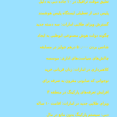
تعلیق موقت ترافیک در ۱۰ جاده دبی به دلیل
مسابقه دوچرخه‌سواری
پلیس دبی از تعطیلی ایستگاه پلیس هوشمند
در منطقه پرطرفدار خبر داد
گسترش ویزای طلایی امارات: سه دسته جدید
واجد شرایط شدند
چگونه دولت هوش مصنوعی ابوظبی به ایجاد
5000 شغل و بهبود اقتصاد کمک خواهد کرد
شانس بردن ۵۰,۰۰۰ درهم جوایز در مسابقه
کوییز IBPC در دبی
چالش‌های سیاست‌های اداری: موسسه
آمادگی برای آینده در امارات راه‌حل ارائه
کلاهبرداری در امارات: زنان قربانی خرید
می‌دهد
کیف‌های تقلبی برندهای معروف شدند
نوجوانی که صابونی مقرون به صرفه برای
درمان سرطان پوست اختراع کرده، به دریافت
افزایش تعرفه‌های پارکینگ در منطقه F
جایزه زاید برای انسانیت می‌رسد
الصفوح ۲ - تغییرات جدید برای رانندگان
ویزای طلایی جدید در امارات: اقامت ۱۰ ساله
دبی برای اینفلوئنسرها و تولیدکنندگان محتوا
دبی: سیستم پارکینگ بدون مانع در مال