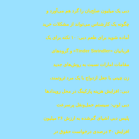
امارات از امروز آغاز می‌شود؛ همه اطلاعاتی
دبی یک میلیون صلح‌بان را گرد هم می‌آورد و
که باید بدانید
میزبان اجلاس جهانی عدالت، عشق و صلح
چگونه یک کارشناس می‌تواند از مشکلات خرید
خواهد بود
مستقل ملک در دبی جلوگیری کند؟
آماده شوید برای طعم دبی: ۱۰ نکته برای یک
آخر هفته فراموش‌نشدنی
قربانیان «Tinder Swindler» و گروه‌های
حامی زنان از مصاحبه رسانه‌ای او ابراز
مقامات امارات نسبت به روش‌های جدید
نارضایتی کردند
فیشینگ هشدار دادند
زن چینی با جعل ازدواج با یک مرد ثروتمند،
بستگان خود را ۱.۶ میلیون دلار کلاهبرداری کرد
دبی: افزایش هزینه پارکینگ در محل رویدادها
از ۱۷ فوریه اعلام شد
دبی لوپ: سیستم حمل‌ونقل پرسرعت
زیرزمینی برای کاهش ترافیک
پلیس دبی اشیای گم‌شده به ارزش ۲۶ میلیون
درهم را به مسافران بازگرداند
افزایش ۳۰ درصدی درخواست حقوق در