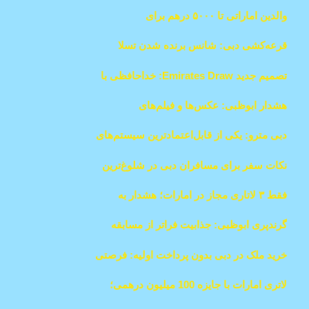
و تغییرات غیرقانونی
والدین اماراتی تا ۵۰۰۰ درهم برای
درخواست‌های فرزندان تحت تأثیر فشار
قرعه‌کشی دبی: شانس برنده شدن تسلا
همسالان خرج می‌کنند
سایبرتراک با روکش طلای ۲۴ عیار
تصمیم جدید Emirates Draw: خداحافظی با
اپراتورهای غیرمجاز در امارات
هشدار ابوظبی: عکس‌ها و فیلم‌های
خصوصی‌تون رو تو گوشی ذخیره نکنید!
دبی مترو: یکی از قابل‌اعتمادترین سیستم‌های
متروی جهان با ۹۹.۷ درصد دقت و دسترسی
نکات سفر برای مسافران دبی در شلوغ‌ترین
روزهای دسامبر
فقط ۳ لاتاری مجاز در امارات؛ هشدار به
ساکنان درباره قمار غیرمجاز
گرندپری ابوظبی: جذابیت فراتر از مسابقه
فرمول یک
خرید ملک در دبی بدون پرداخت اولیه: فرصتی
جدید برای خریداران
لاتری امارات با جایزه 100 میلیون درهمی؛
شانس شما برای برنده شدن چیست؟