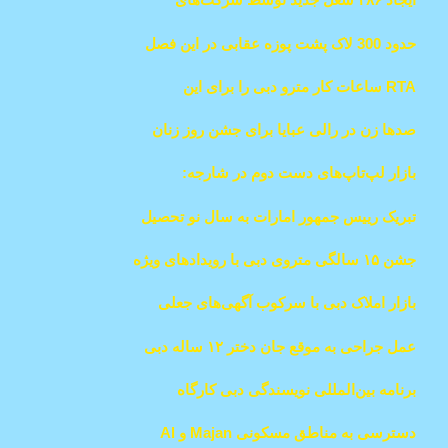
منطقه آزاد DWTCA در دبی
حدود 300 لاک پشت پوزه عقابی در این فصل
در ساحل الطویله امارات از تخم بیرون می
RTA ساعات کار مترو دبی را برای این
آیند.
ایستگاه ها افزایش می دهد
صدها زن در رالی عبایا برای جشن روز زنان
اماراتی در دبی شرکت می‌کنند
بازار لپ‌تاپ‌های دست دوم در شارجه:
پیشنهادهای ویژه بازگشت به مدرسه از ۵۰
تبریک رییس جمهور امارات به سال نو تحصیل
درهم
جشن ۱۵ سالگی متروی دبی با رویدادهای ویژه
و آیتم‌های نسخه محدود
بازار املاک دبی با سرکوب آگهی‌های جعلی
شفاف‌تر می‌شود
عمل جراحی به موقع جان دختر ۱۲ ساله دبی
را از یک وضعیت نادر و تهدیدکننده زندگی
برنامه بین‌المللی نویسندگی دبی کارگاه
نجات داد
چهارماهه رمان‌نویسی را در اردن راه‌اندازی
دسترسی به مناطق مسکونی Majan و Al
کرد