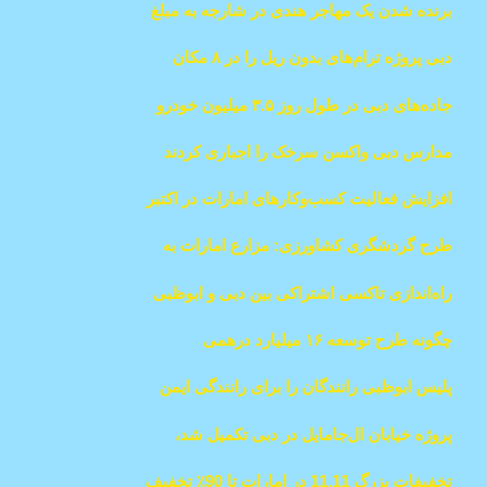
برنده شدن یک مهاجر هندی در شارجه به مبلغ
۲۰ میلیون درهم در قرعه‌کشی بیگ تیکت
دبی پروژه ترام‌های بدون ریل را در ۸ مکان
ابوظبی
اجرا می‌کند
جاده‌های دبی در طول روز ۳.۵ میلیون خودرو
را ثبت کردند
مدارس دبی واکسن سرخک را اجباری کردند
افزایش فعالیت کسب‌وکارهای امارات در اکتبر
بدون رشد استخدام
طرح گردشگری کشاورزی: مزارع امارات به
روی بازدیدکنندگان باز می‌شوند
راه‌اندازی تاکسی اشتراکی بین دبی و ابوظبی
با کرایه کمتر
چگونه طرح توسعه ۱۶ میلیارد درهمی
جاده‌های دبی، تحولی در حمل‌ونقل شهری
پلیس ابوظبی رانندگان را برای رانندگی ایمن
ایجاد می‌کند
دنبال می‌کند، نه برای جریمه کردن
پروژه خیابان ال‌جامایل در دبی تکمیل شد،
بهبود جریان ترافیک و اتصال
تخفیفات بزرگ 11.11 در امارات تا 90٪ تخفیف