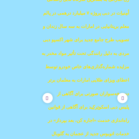
جهان رسید
اُمِنیاِت در دبی پروژه ۷ میلیارد درهمی در پالم
جمیرا را معرفی کرد
معلم بریتانیایی در امارات به سه سال زندان و
۵۰۰۰ درهم جریمه محکوم شد
تصویب طرح جامع جدید برای شهر اکسپو دبی
توسط شیخ محمد
مردی به دلیل رانندگی تحت تأثیر مواد مخدر به
جریمه ۱۰۰ هزار درهم و دو سال زندان محکوم
مزایده شماره‌گذاری‌های خاص خودرو توسط
شد
RTA در دبی
اعطای ویزای طلایی امارات به معلمان برتر
دبی
دوچرخه‌سواران صورتی برای آگاهی از
سرطان سینه در سراسر امارات رکاب
پلیس دبی اسکوتِرکِید برای آگاهی از قوانین
می‌زنند
ترافیکی راه‌اندازی کرد
راه‌اندازی خدمت «اجاره کن، بعد بپرداز» در
دبی برای مستأجران
خدمات اتوبوس جدید از عجمان به گلوبال