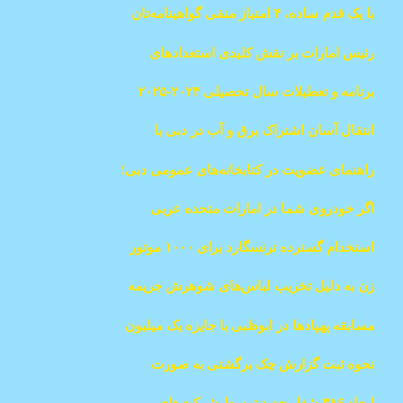
با یک قدم ساده، ۴ امتیاز منفی گواهینامه‌تان
را پاک کنید!
رئیس امارات بر نقش کلیدی استعدادهای
اماراتی در رشد صنعتی تأکید کرد.
برنامه و تعطیلات سال تحصیلی ۲۰۲۴-۲۰۲۵
مدارس دولتی امارات
انتقال آسان اشتراک برق و آب در دبی با
سرویس "Move To"
راهنمای عضویت در کتابخانه‌های عمومی دبی؛
هزینه‌ها، جریمه‌ها، و مراحل
اگر خودروی شما در امارات متحده عربی
توقیف شده است، در اینجا یک راهنمای جامع
استخدام گسترده ترنسگارد برای ۱۰۰۰ موتور
برای بازیابی آن در امارات مختلف آورده شده
سوار تحویل غذا
است
زن به دلیل تخریب لباس‌های شوهرش جریمه
۵۰۰۰ درهمی شد
مسابقه پهپادها در ابوظبی با جایزه یک میلیون
دلاری در سال ۲۰۲۵
نحوه ثبت گزارش چک برگشتی به صورت
آنلاین در دبی؛ مدارک و شرایط لازم
ایجاد ۳۸۶ شغل جدید توسط شرکت‌های