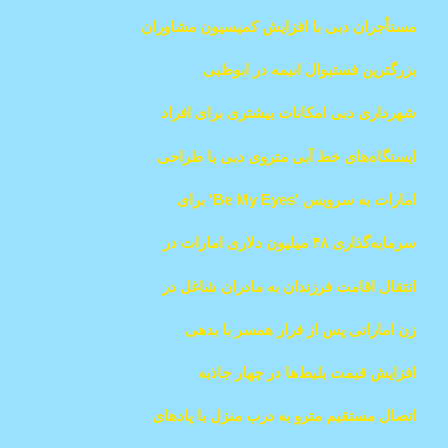
ویلیج از ۱۶ اکتبر آغاز می‌شود
مستأجران دبی با افزایش کمیسیون مشاوران
در املاک ارزان مواجه هستند
بزرگترین فستیوال انیمه در ابوظبی
شهرداری دبی امکانات بیشتری برای افراد
دارای معلولیت ارتقا می‌دهد
ایستگاه‌های خط آبی متروی دبی با طراحی
مدرن معرفی می‌شوند
امارات به سرویس 'Be My Eyes' برای
مسافران نابینا می‌پیوندد
سرمایه‌گذاری ۴۸ میلیون دلاری امارات در
آموزش خلبانان و خدمه کابین
انتقال اقامت فرزندان به مادران شاغل در
امارات ممکن شد
زن اماراتی پس از فرار همسر با بدهی
۱۲۰,۰۰۰ درهمی مواجه شد
افزایش قیمت بلیط‌ها در چهار جاذبه
گردشگری محبوب دبی
اتصال مستقیم مترو به درب منزل با پادهای
برقی در دبی