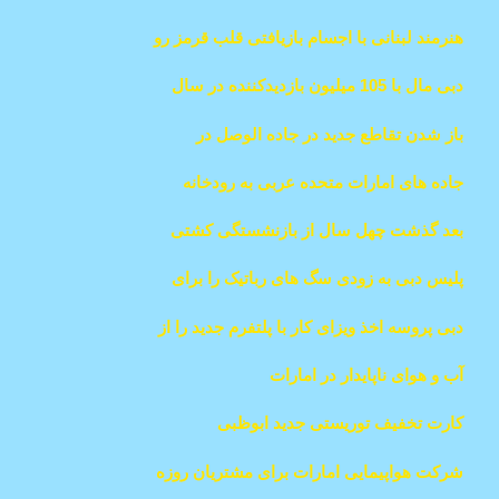
مشخص شد
هنرمند لبنانی با اجسام بازیافتی قلب قرمز رو
در بیمارستان جراحی قلب کودکان ابوظبی
دبی مال با 105 میلیون بازدیدکننده در سال
ساخت
2023 پربازدیدترین مکان در دنیا شد
باز شدن تقاطع جدید در جاده الوصل در
منطقه شلوغ
جاده های امارات متحده عربی به رودخانه
تبدیل می شوند
بعد گذشت چهل سال از بازنشستگی کشتی
QE2 دوباره به بندر دبی بازمیگردد
پلیس دبی به زودی سگ های رباتیک را برای
کمک به ماموریت های پرخطر ارسال میکند.
دبی پروسه اخذ ویزای کار با پلتفرم جدید را از
30 روز به 5 کاهش داد
آب و هوای ناپایدار در امارات
کارت تخفیف توریستی جدید ابوظبی
شرکت هواپیمایی امارات برای مشتریان روزه