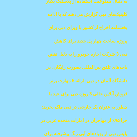
به دنبال ممنوعیت استفاده از پلاستیک یکبار
مصرف، دبی مصرف 18 میلیون بطری را طی
کلینیک‌های دبی گزارش می‌دهند که با ادامه
دو سال کاهش داد
«مبارزه خاموش»، موارد ADHD در میان زنان
بخشنامه اخراج از کشور با ویزای دبی برای
افزایش یافته است
ورود از طریق سایر شهر‌های امارات
پروژه ساخت چهار پل جدید برای کاهش
ترافیک، 75% تکمیل شده است
دبی 3 شرکت اجاره خودرو را به دلیل نقض
حقوق مصرف کننده، با حداقل 10000 درهم
باجه‌های تلفن بین‌المللی بصورت رایگان، در
جریمه و تعطیل کرد.
ماه رمضان در مترو ارائه می‌شود
دانشگاه آلمان در دبی: ارائه 5 مهارت برتر
برای موفقیت در بازار شغلی هوش مصنوعی
فروش آنلاین عالی 3 روزه دبی برای عید با
95٪ تخفیف خرید
چطور به عنوان یک خارجی در دبی ملک بخرید:
نکات کلیدی
چرا ۹۵٪ از مهاجران در امارات متحده عربی در
سال ۲۰۲۴ وضعیت مالی بهتری دارند
پلیس دبی از پهپادهای آبی رنگ پیشرفته برای