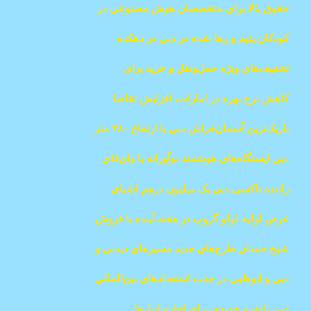
حقوق بالا برای متخصصان هوش مصنوعی در
امارات به دلیل کمبود نیرو
کودکان یتیم و رها شده در دبی در دهکده
خانوادگی زندگی می‌کنند
تخفیف‌های ویژه حمل‌ونقل و خرید برای
دانشجویان در دبی
کاهش نرخ بهره در امارات، افزایش تقاضا
برای وام مسکن در دبی
باریک‌ترین آسمان‌خراش دبی با ارتفاع ۳۸۰ متر
ساخته می‌شود
دبی ایستگاه‌های هوشمند نوآورانه با وای‌فای
رایگان راه‌اندازی می‌کند
راننده تاکسی دبی یک میلیون درهم اشیای
گمشده را بازگرداند و توسط پلیس تقدیر شد
عرض اولیه لولو گروپ در هفته آینده با فروش
۲۵٪ سهام
شیخ حمدان طرح‌های جدید مسیرهای دیدنی و
توسعه مناطق روستایی را تأیید کرد
دبی و ابوظبی در جذب استعدادهای بین‌المللی
پیشتاز شدند
دبی پلتفرم جدیدی برای اجاره انبارها