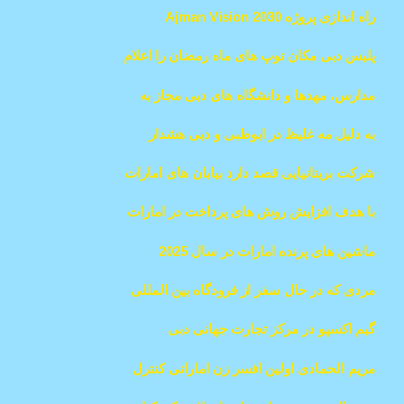
دار جعبه های افطاری رایگان هدیه می‌دهد
راه اندازی پروژه Ajman Vision 2030
پلیس دبی مکان توپ های ماه رمضان را اعلام
کرد
مدارس، مهدها و دانشگاه های دبی مجاز به
ارائه آموزش از راه دور هستند
به دلیل مه غلیظ در ابوظبی و دبی هشدار
صادر شد
شرکت بریتانیایی قصد دارد بیابان های امارات
را به تپه های قابل کشت گندم و ذرت تبدیل کند
با هدف افزایش روش های پرداخت در امارات
، شبکه جهانی پرداخت های فرامرزی
ماشین های پرنده امارات در سال 2025
Terrapay با Dubai Duty Free همکاری میکند
ساخته می شوند
مردی که در حال سفر از فرودگاه بین المللی
دبی (DXB) بود با اشیاء جادوگری در چمدانش
گیم اکسپو در مرکز تجارت جهانی دبی
دستگیر شد
مریم الحمادی اولین افسر زن اماراتی کنترل
ترافیک هوایی (ATCO) در شارجه شد.