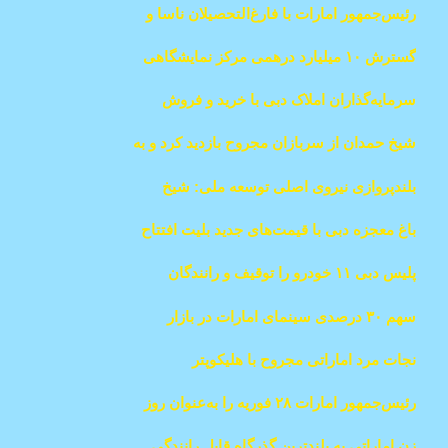
رئیس‌جمهور امارات با فارغ‌التحصیلان ناسا و
کرد.
دانشجویان اماراتی در واشنگتن دیدار کرد
گسترش ۱۰ میلیارد درهمی مرکز نمایشگاهی
دبی
سرمایه‌گذاران املاک دبی با خرید و فروش
واحدها میلیون‌ها درآمد کسب می‌کنند. برخی
شیخ حمدان از سربازان مجروح بازدید کرد و به
از این سرمایه‌گذاران طی چهار سال گذشته تا
قهرمانان شهید ادای احترام نمود
۱۵ میلیون درهم درآمد داشته‌اند.
بلندپروازی نیروی اصلی توسعه ملی: شیخ
محمد
باغ معجزه دبی با قیمت‌های جدید بلیت افتتاح
شد
پلیس دبی ۱۱ خودرو را توقیف و رانندگان
متخلف را ۵۰ هزار درهم جریمه کرد
سهم ۳۰ درصدی سینمای امارات در بازار
خاورمیانه
نجات مرد اماراتی مجروح با هلیکوپتر
رئیس‌جمهور امارات ۲۸ فوریه را به‌عنوان روز
آموزش اماراتی اعلام کرد
زن اماراتی به بلندترین گذرگاه قابل رانندگی