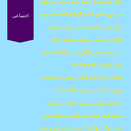
جاده شیخ زاید از جمعه به مدت سه روز موقتا
بسته می شود
دبی نرخ کاهش انتشار گازهای گلخانه ای خود
اجتماعی
را تا پایان سال 2030 به 50 درصد افزایش می
مرکز شبیه سازی جراحی، رباتیک و هوش
دهد
مصنوعی
قانون کار جدید در رابطه با سلامت روان
دبی دو سیستم راه آهن جدید را امکان سنجی
میکند
کارت اعتباری Visa Infinite
ملاقات «Ed Sheeran» در صحرای امارات با
بچه های مدرسه
چیزی در تاکسی (دبی) جا گذاشته اید؟
برج 800 میلیون درهمی «وقف یک میلیارد
غذا» در جاده شیخ زاید ساخته خواهد شد
بارش تگرگ بامداد سه شنبه در منطقه العین
علت مرگ 7 نهنگی که به خشکی سرازیر شدند