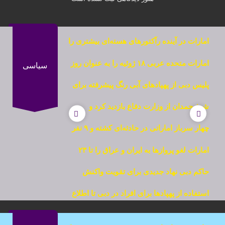
امارات در آینده رآکتورهای هسته‌ای بیشتری را
مورد استفاده قرار میدهد
امارات متحده عربی ۱۸ ژوئیه را به عنوان روز
سیاسی
تعهد اتحاد اعلام کرد
پلیس دبی از پهپادهای آبی رنگ پیشرفته برای
تحول در واکنش به اضطراری‌ها رونمایی کرد
شیخ حمدان از وزارت دفاع بازدید کرد و
عملیات و ابتکارات جدید آن را بررسی کرد
چهار سرباز اماراتی در حادثه‌ای کشته و ۹ نفر
دیگر زخمی شدند
امارات لغو پروازها به ایران و عراق را تا ۲۳
اکتبر تمدید کرد
حاکم دبی نهاد جدیدی برای تقویت واکنش
شهر به بحران‌ها و شرایط اضطراری تأسیس
استفاده از پهپادها برای افراد در دبی تا اطلاع
کرد
ثانوی همچنان ممنوع است