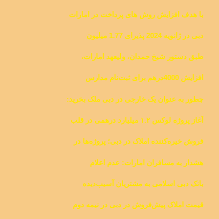
اماراتی بعد از پذیرش پرداخت های دیجیتال
با هدف افزایش روش های پرداخت در امارات
، شبکه جهانی پرداخت های فرامرزی
دبی در ژانویه 2024 پذیرای 1.77 میلیون
Terrapay با Dubai Duty Free همکاری میکند
گردشگر بین المللی بوده است
طبق دستور شیخ حمدان، ولیعهد امارات،
حقوق موذن‌ها و رهبران دینی در دبی افزایش
افزایش 4000درهم برای ثبت‌نام مدارس
می‌یابد
چطور به عنوان یک خارجی در دبی ملک بخرید:
نکات کلیدی
آغاز پروژه لوکس ۱.۲ میلیارد درهمی در قلب
داون‌تاون دبی
فروش خیره‌کننده املاک در دبی؛ پروژه‌ها در
عرض چند دقیقه ناپدید می‌شوند
هشدار به مسافران امارات: عدم اعلام
نقدینگی و اقلام با ارزش قابل مجازات است
بانک دبی اسلامی به مشتریان آسیب‌دیده
غرامت می‌دهد
قیمت املاک پیش‌فروش در دبی در نیمه دوم
سال 2024 به میزان 15 درصد افزایش خواهد