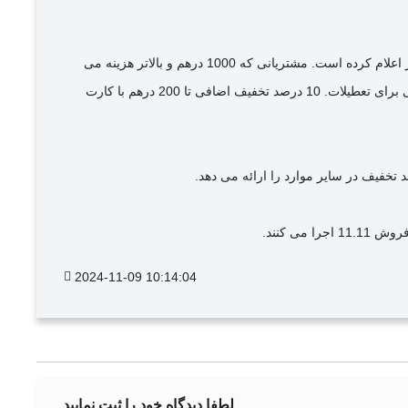
به عنوان بخشی از فروش 11.11 ، خرده فروش الکترونیک امارات متحده عربی Jumbo جایزه های روزانه و هدیه های تضمین شده را تا 12 نوامبر اعلام کرده است. مشتریانی که 1000 درهم و بالاتر هزینه می
کنند ، کوپن های سرگرمی و سفر 500 درهم را دریافت می کنند – از جمله یک کوپن بالون هوای گرم به ارزش 250 درهم و کوپن های سفر اضافی برای تعطیلات. 10 درصد تخفیف اضافی تا 200 درهم با کارت
ی کنند.
2024-11-09 10:14:04
لطفا دیدگاه خود را ثبت نمایید.