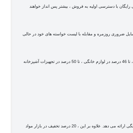
رایگان با دسترسی اولیه به فروش ، بیشتر پس انداز خواهند
فرصت مناسبی برای خریداران برای ذخیره کردن وسایل ضروری روزمره و مقابله با لیست خواسته های خود در حالی
این شرکت تجارت الکترونیک اعلام کرد که خریداران می توانند تا 50 درصد در لوازم الکترونیکی ، تا 35 درصد در دستگاه های بازی و لوازم جانبی ، تا 46 درصد در لوازم خانگی ، تا 50 درصد در تجهیزات آشپزخانه
این رویداد آنلاین تنها تخفیف هایی را تا 50 درصد در طیف وسیعی از وسایل ضروری اتاق خواب ، وسایل اتاق نشیمن و سایر محصولات مبلمان خانگی ارائه می دهد. علاوه بر این ، 20 درصد تخفیف در بازار مواد