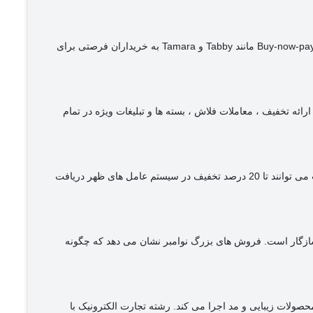
خرده فروشان همچنین با بانک های محلی برای ارائه تخفیف های اضافی در کارت های اعتباری ارتباط برقرار کرده اند. پلتفرم های Buy-now-pay-later (BNPL) مانند Tabby و Tamara به خریداران فرصتی برای
ت با تقاضای بالا " ، ظهر فروش جمعه زرد را از 23 تا 30 نوامبر اجرا خواهد کرد ، ارائه تخفیف ، معاملات فلاش ، بسته ها و تبلیغات ویژه در تمام
مشتریان Non One با کارت های اعتباری ADCB می توانند 30 درصد تخفیف داشته باشند ، در حالی که دارندگان کارت ویزا Nbd non One امارات می توانند تا 20 درصد تخفیف در سیستم عامل های ظهر دریافت
سازگار است. فروش های بزرگ نوامبر نشان می دهد که چگونه
 ، تجهیزات آشپزخانه ، محصولات زیبایی و مد اجرا می کند. رشته تجارت الکترونیک با