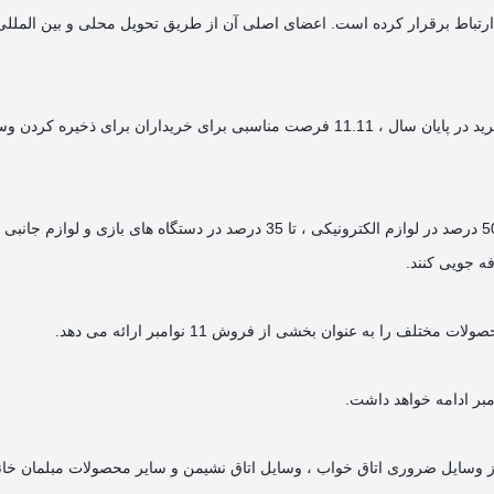
رتباط برقرار کرده است. اعضای اصلی آن از طریق تحویل محلی و بین المللی 
استفانو مارتینلی ، معاون رئیس آمازون Mena گفت:" آغاز فصل خرید در پایان سال ، 11.11 