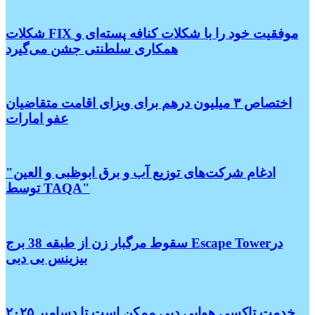
شکلات FIX موفقیت خود را با شکلات کنافه پسته‌ای و
همکاری سلطنتی جشن می‌گیرد
اختصاص ۳ میلیون درهم برای ویزای اقامت متقاضیان
عفو امارات
"ادغام شرکت‌های توزیع آب و برق ابوظبی و العین
توسط TAQA"
سقوط مرگبار زن از طبقه 38 برج Escape Towerدر
بیزینس بی دبی
خدمت تاکسی هوایی دبی ممکن است تا دسامبر ۲۰۲۵