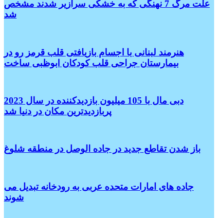
علت مرگ 7 نهنگی که به خشکی سرازیر شدند مشخص
شد
هنرمند لبنانی با اجسام بازیافتی قلب قرمز رو در
بیمارستان جراحی قلب کودکان ابوظبی ساخت
دبی مال با 105 میلیون بازدیدکننده در سال 2023
پربازدیدترین مکان در دنیا شد
باز شدن تقاطع جدید در جاده الوصل در منطقه شلوغ
جاده های امارات متحده عربی به رودخانه تبدیل می
شوند