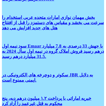
بخش مهمان نوازی امارات متحده عربی استخدام را
سرعت می بخشد و مقیاس های دستمزد را قبل از افتتاح
هتل های جدید افزایش می دهد
سود نیمه اول Emaar با جهش 33 درصدی به 7.8 میلیارد
درهم رسید فروش املاک گروه در نیمه اول سال 2024 به
31.5 میلیارد درهم رسید.
سکوتر و دوچرخه های الکترونیکی در JBR به دلایل
ایمنی ممنوع است.
خیریه اماراتی با پرداخت ۱.۲ میلیون درهم دیه، پنج
محکوم به قتل غیرعمد را آزاد کرد