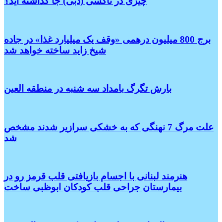
چیزی در تاکسی (دبی) جا گذاشته اید؟
برج 800 میلیون درهمی «وقف یک میلیارد غذا» در جاده
شیخ زاید ساخته خواهد شد
بارش تگرگ بامداد سه شنبه در منطقه العین
علت مرگ 7 نهنگی که به خشکی سرازیر شدند مشخص
شد
هنرمند لبنانی با اجسام بازیافتی قلب قرمز رو در
بیمارستان جراحی قلب کودکان ابوظبی ساخت