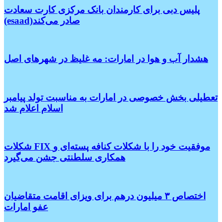
پلیس دبی برای کارمندان بانک مرکزی کارت سعادت
(esaad)صادر می‌کند
هشدار آب و هوا در امارات: مه غلیظ در شهرهای اصل
تعطیلی بخش خصوصی در امارات به مناسبت تولد پیامبر
اسلام اعلام شد
شکلات FIX موفقیت خود را با شکلات کنافه پسته‌ای و
همکاری سلطنتی جشن می‌گیرد
اختصاص ۳ میلیون درهم برای ویزای اقامت متقاضیان
عفو امارات