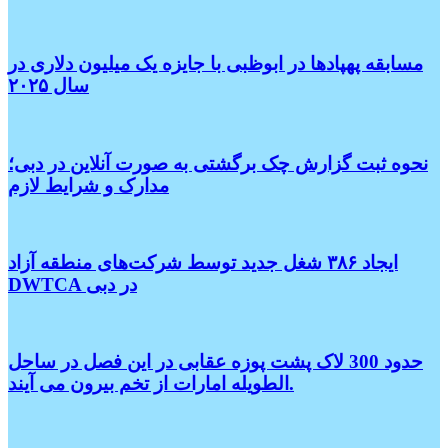
مسابقه پهپادها در ابوظبی با جایزه یک میلیون دلاری در
سال ۲۰۲۵
نحوه ثبت گزارش چک برگشتی به صورت آنلاین در دبی؛
مدارک و شرایط لازم
ایجاد ۳۸۶ شغل جدید توسط شرکت‌های منطقه آزاد
DWTCA در دبی
حدود 300 لاک پشت پوزه عقابی در این فصل در ساحل
الطویله امارات از تخم بیرون می آیند.