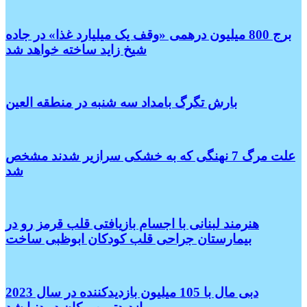
برج 800 میلیون درهمی «وقف یک میلیارد غذا» در جاده
شیخ زاید ساخته خواهد شد
بارش تگرگ بامداد سه شنبه در منطقه العین
علت مرگ 7 نهنگی که به خشکی سرازیر شدند مشخص
شد
هنرمند لبنانی با اجسام بازیافتی قلب قرمز رو در
بیمارستان جراحی قلب کودکان ابوظبی ساخت
دبی مال با 105 میلیون بازدیدکننده در سال 2023