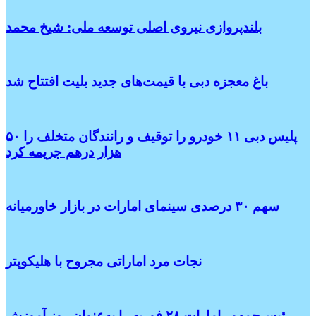
بلندپروازی نیروی اصلی توسعه ملی: شیخ محمد
باغ معجزه دبی با قیمت‌های جدید بلیت افتتاح شد
پلیس دبی ۱۱ خودرو را توقیف و رانندگان متخلف را ۵۰
هزار درهم جریمه کرد
سهم ۳۰ درصدی سینمای امارات در بازار خاورمیانه
نجات مرد اماراتی مجروح با هلیکوپتر
رئیس‌جمهور امارات ۲۸ فوریه را به‌عنوان روز آموزش