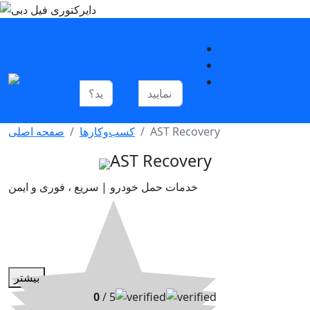
ورود
ورود
ثبت‌نام
خانه
جستجو
EN
ساخت
ویترین
AST Recovery
کسب‌وکار‌ها
صفحه اصلی
AST Recovery
خدمات حمل خودرو | سریع ، فوری و ایمن
بیشتر
0
/ 5