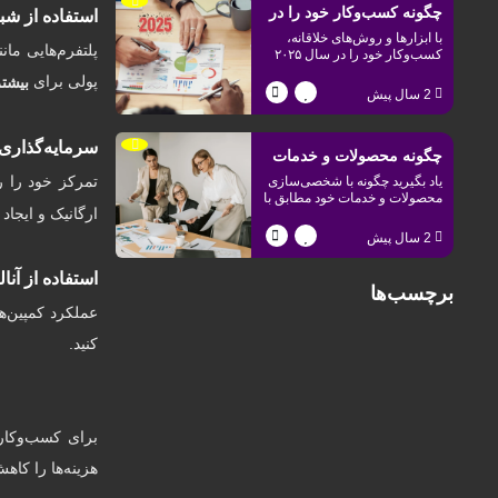
چگونه کسب‌وکار خود را در
استفاده از شب
با ابزارها و روش‌های خلاقانه،
سال ۲۰۲۵ ارتقا دهیم؟
پلتفرم‌هایی مان
کسب‌وکار خود را در سال ۲۰۲۵
به سطح بالاتری ببرید. از تبلیغات
پولی برای
بیشت
هوشمند تا پلتفرم فیل، همه‌چیز
2 سال پیش
برای موفقیت شما اینجاست.
سرمایه‌گذاری 
چگونه محصولات و خدمات
تمرکز خود را ر
یاد بگیرید چگونه با شخصی‌سازی
خود را برای جامعه ایرانی
محصولات و خدمات خود مطابق با
ارگانیک و ایجاد
نیازها و علایق ایرانی‌های مقیم
دبی جذاب‌تر کنید؟
دبی، مشتریان بیشتری جذب کنید
2 سال پیش
و فروش خود را افزایش دهید.
استفاده از آنال
برچسب‌ها
عملکرد کمپین‌ها
کنید.
برای کسب‌وکاره
هزینه‌ها را کاه