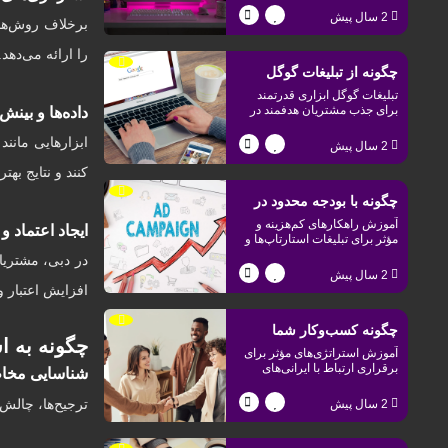
شده است؟
مخاطبان دبی و افزایش نرخ
2 سال پیش
برخلاف روش‌های
تبدیل را بیاموزید.
را ارائه می‌دهد
چگونه از تبلیغات گوگل
تبلیغات گوگل ابزاری قدرتمند
برای رشد کسب‌وکار در
برای جذب مشتریان هدفمند در
داده‌ها و بینش
دبی است. بیاموزید چگونه با
دبی استفاده کنیم؟
استراتژی‌های مؤثر کسب‌وکار
ابزارهایی مانند
2 سال پیش
خود را رشد دهید.
کنند و نتایج به
چگونه با بودجه محدود در
آموزش راهکارهای کم‌هزینه و
ایجاد اعتماد و 
دبی کمپین تبلیغاتی موفق
مؤثر برای تبلیغات استارتاپ‌ها و
کسب‌وکارهای کوچک در دبی.
در دبی، مشتری
راه‌اندازی کنیم؟
استراتژی‌هایی که به شما کمک
2 سال پیش
می‌کنند برندتان را معرفی کنید.
افزایش اعتبار 
چگونه کسب‌وکار شما
چگونه به ا
آموزش استراتژی‌های مؤثر برای
می‌تواند با ایرانی‌های مقیم
برقراری ارتباط با ایرانی‌های
شناسایی مخاط
مقیم دبی. بررسی کانال‌های
دبی ارتباط بگیرد؟
مناسب ارتباطی و نکات مفید
ترجیح‌ها، چالش‌
2 سال پیش
برای جذب مشتریان ایرانی.