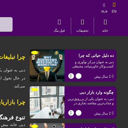
ورود
EN
خانه
تخفیفات
فیل مگ
ده دلیل حیاتی که چرا
چرا تبلیغا
دبی به عنوان مرکز نوآوری و
کسب‌وکار شما در دبی نیاز
کسب‌وکار خاورمیانه، محیطی
دبی به عنوان ی
پویا و رقابتی برای کارآفرینان و
به بازاریابی دیجیتال دارد
شرکت‌ها ایجاد کرده است.
2 سال پیش
در حال تحول ای
می‌کند.
چگونه وارد بازار دبی
دبی، به عنوان یکی از پررونق‌ترین
چرا بازاری
شویم؟ نکات کلیدی برای
و جذاب‌ترین مقاصد تجاری در
خاورمیانه، فرصت‌های بی‌نظیری
کسب‌وکارهای ایرانی
برای کسب‌وکارهای ایرانی فراهم
2 سال پیش
کرده است.
تنوع فرهنگ
دبی خانه بیش 