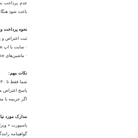
عدم پرداخت به‌
باعث شود هنگا
نحوه پرداخت و 
ثبت اعتراض و پ
· سایت یا اپ Dubai Police و RTA
· ماشین‌های Self-service در مراکز RTA/police
نکات مهم:
شما فقط تا ۳۰ روز بعد از صدور جریمه فرصت دارید که اعتراض کنید.
پاسخ اعتراض ممکن است تا 
اگر جریمه با م
مدارک مورد نیا
پاسپورت + ویزا
گواهینامه رانند