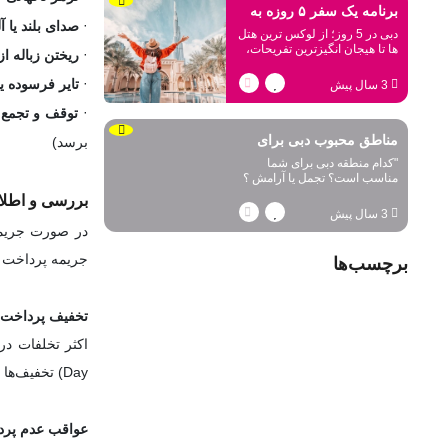
برنامه یک سفر ۵ روزه به
·
صدای بلند یا 
دبی در 5 روز؛ از لوکس ترین هتل
دبی
ها تا هیجان انگیزترین تفریحات،
·
ریختن زباله از
خوردنی های لذیذ و جاذبه های
تاریخی
·
تایر فرسوده ی
3 سال پیش
·
توقف و تجمع 
مناطق محبوب دبی برای
برسد)
"کدام منطقه دبی برای شما
خرید ملک
مناسب است؟ تجمل یا آرامش ؟
بخوانید و تصمیم بگیرید!"
بررسی و اطلاع
3 سال پیش
در صورت جریمه
جریمه پرداخت نکرده دارید، با رفتن 
برچسب‌ها
تخفیف پرداخت 
Day) تخفیف‌ها می‌تواند تا ۵۰٪ نیز افزایش یابد.
عواقب عدم پر