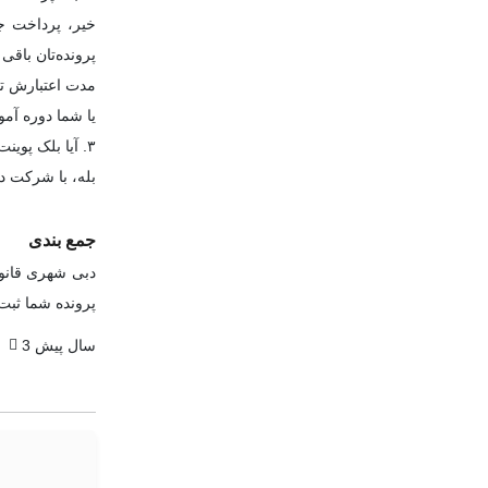
پرونده‌تان باقی 
مدت اعتبارش تمام شود (م
یا شما دوره آ
۳. آیا بلک پوینت منفی قابل حذف است؟
بله، با شرکت در دوره آموزشی (Traffic Awareness Course) و
جمع بندی
دبی شهری قانون
پرونده شما ثبت
3 سال پیش