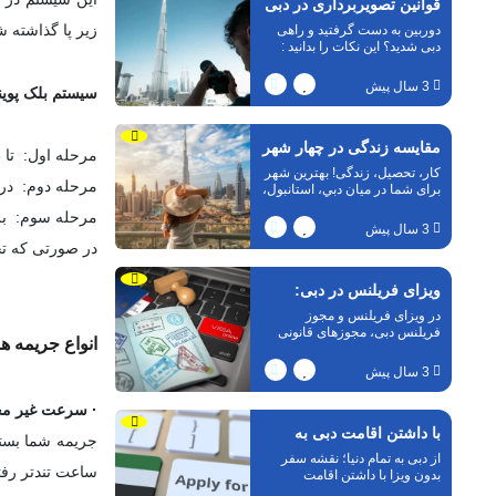
قوانین تصویربرداری در دبی
زیر پا گذاشته 
دوربین به دست گرفتید و راهی
دبی شدید؟ این نکات را بدانید :
عکاسی از فضاها و افراد چه
قوانینی دارد ؟
3 سال پیش
سیستم بلک پوی
مقایسه زندگی در چهار شهر
مرحله اول: تا 23 بلک پوینت – پیام هشدار دریافت می‌کنید.
کار، تحصیل، زندگی! بهترین شهر
دبی،سیدنی،ونکوور و
مرحله دوم: در صورت رسیدن به 24 بلک پوینت 
برای شما در میان دبي، استانبول،
ونکوور و سيدني کجاست؟
مرحله سوم: برای
استانبول
3 سال پیش
در صورتی که تخ
ویزای فریلنس در دبی:
در ویزای فریلنس و مجوز
الزامات، هزینه ها و موارد
فریلنس دبی، مجوزهای قانونی
انواع جریمه ها
طراحی شده برای افرادی است
دیگر
که مایل به کار به عنوان فریلنسر
3 سال پیش
در ... (UAE) هستند. این مجوز
·
سرعت غیر مج
با داشتن اقامت دبی به
از دبی به تمام دنیا؛ نقشه سفر
کدام کشور ها میتوان سفر
ساعت تندتر رفته اید و مطاب
بدون ویزا با داشتن اقامت
امارات!