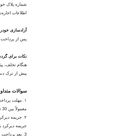
شماره پلاک خود
اطلاعات اجاره‌ن
آزادسازی خودر
پس از پرداخت تم
نکات برای گردش
هنگام تخلف، پیا
پیش از ترک دبی، چک کنی
سوالات متداو
۱. مهلت پرداخت جریمه چقدر است؟
معمولاً بین 30 تا 60 روز، در این بازه تخفیف فوری ممکن است اعمال شود
۲. جریمه دیرکرد چطور محاسبه می‌شود؟
جریمه دیرکرد باعث 
3. بعد پرداخت جریمه بلک پوینت منفی حذف میشود؟