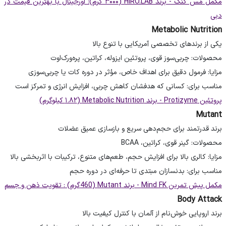
مکمل مَس کُنگ - برند HIRO.LAB (۳۰۰۰ گرم): اورجینال با بهترین قیمت در
دبی
Metabolic Nutrition
یکی از برندهای تخصصی آمریکایی با تنوع بالا
محصولات: چربی‌سوز قوی، پروتئین ایزوله، کراتین، پره‌ورک‌اوت
مزایا: فرمول دقیق برای اهداف خاص، مؤثر در دوره کات یا چربی‌سوزی
مناسب برای: کسانی که هدفشان کاهش چربی، افزایش انرژی و تمرکز است
پروتئین Protizyme - برند Metabolic Nutrition (۱.۸۲ کیلوگرم)
Mutant
برند قدرتمند برای حجم‌دهی سریع و بازسازی عمیق عضلات
محصولات: گینر قوی، کراتین، BCAA
مزایا: کالری بالا برای افزایش حجم، طعم‌های متنوع، ترکیبات با اثربخشی بالا
مناسب برای: بدنسازان مبتدی تا حرفه‌ای در دوره حجم
مکمل پیش تمرین Mind FK - برند Mutant (460گرم) : تقویت ذهن و جسم
Body Attack
برند اروپایی خوش‌نام از آلمان با کنترل کیفیت بالا