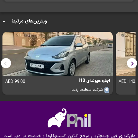
فضای کافی برای ۷ سرنشین، نمایشگر
کابین لوکس و جادار:
دیجیتال ۱۲.۳ اینچی و متریال باکیفیت
ترمز اضطراری، کروز کنترل
سیستم‌های ایمنی هوشمند:
ویترین‌های مرتبط
تطبیقی، هشدار خروج از خط و مانیتور نقاط کور
سیستم تعلیق نرم و قابلیت
توانایی در جاده‌های مختلف:
عبور از مسیرهای ناهموار
🔹
چرا اجاره کیا سورنتو از اجاره خودرو مولایی؟
✅ تجربه رانندگی با یک شاسی‌بلند مدرن و مجهز
✅ اجاره آسان و سریع در دبی با خدمات ۲۴ ساعته
اجاره هیوندای i10
99.00 AED
140.00 
✅ امکان اجاره با راننده یا بدون راننده
شرکت سعادت رنت
✅ شرایط منعطف و قیمت‌های رقابتی
همین حالا کیا سورنتو را رزرو کنید و از یک سفر راحت و لذت‌بخش در
جاده‌های دبی بهره‌مند شوید!
در فیل، بهترین خودروها برای
خرید، فروش، اجاره و
دایرکتوری فیل جامع‌ترین مرجع آنلاین کسب‌وکارها و خدمات در دبی است.