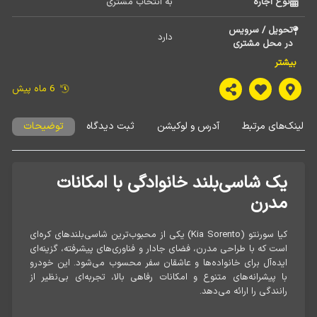
نوع اجاره
به انتخاب مشتری 
تحویل / سرویس
دارد 
در محل مشتری
بیشتر
نوع وسیله
شاسی بلند 
نقلیه
6 ماه پیش
برند و تیپ
سورنتو 
لینک‌های مرتبط
آدرس و لوکیشن
ثبت دیدگاه
توضیحات
خودرو
مدل خودرو
2024 
یک شاسی‌بلند خانوادگی با امکانات
تعداد سرنشین
4 
مدرن
نوع سوخت
بنزین 
کیا سورنتو (Kia Sorento) یکی از محبوب‌ترین شاسی‌بلندهای کره‌ای
است که با طراحی مدرن، فضای جادار و فناوری‌های پیشرفته، گزینه‌ای
ایده‌آل برای خانواده‌ها و عاشقان سفر محسوب می‌شود. این خودرو
با پیشرانه‌های متنوع و امکانات رفاهی بالا، تجربه‌ای بی‌نظیر از
رانندگی را ارائه می‌دهد.