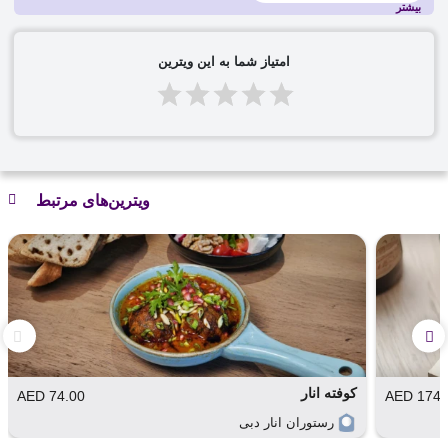
بیشتر
رستوران‌ها و پیشنهادات ویژه منتظر شما هستند!»
امتیاز شما به این ویترین
ویترین‌های مرتبط
کوفته انار
74.00 AED
174.00 
رستوران انار دبی