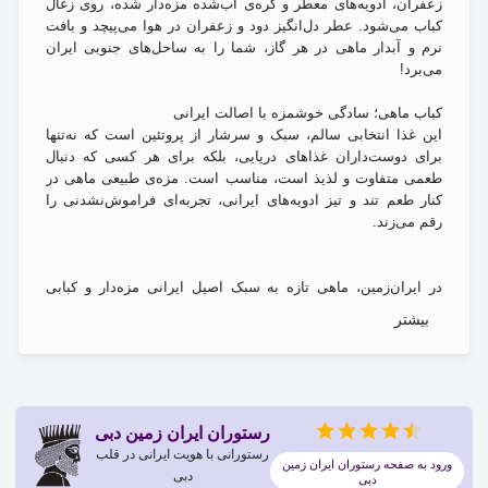
زعفران، ادویه‌های معطر و کره‌ی آب‌شده مزه‌دار شده، روی زغال
کباب می‌شود. عطر دل‌انگیز دود و زعفران در هوا می‌پیچد و بافت
نرم و آبدار ماهی در هر گاز، شما را به ساحل‌های جنوبی ایران
می‌برد!
کباب ماهی؛ سادگی خوشمزه با اصالت ایرانی
این غذا انتخابی سالم، سبک و سرشار از پروتئین است که نه‌تنها
برای دوست‌داران غذاهای دریایی، بلکه برای هر کسی که دنبال
طعمی متفاوت و لذیذ است، مناسب است. مزه‌ی طبیعی ماهی در
کنار طعم تند و تیز ادویه‌های ایرانی، تجربه‌ای فراموش‌نشدنی را
رقم می‌زند.
در ایران‌زمین، ماهی تازه به سبک اصیل ایرانی مزه‌دار و کبابی
می‌شود؛ بدون روغن اضافه، بدون سس‌های سنگین، فقط طعم ناب
بیشتر
طبیعت و هنر آشپزی ایرانی. این کباب هم در کنار برنج ایرانی
زعفرانی سرو می‌شود.
اگر در دبی به‌دنبال یک غذای سالم، دریایی و پر از طعم هستید،
کباب ماهی ایران‌زمین همان انتخابی‌ست که لبخند را به چهره‌تان
رستوران ایران زمین دبی
می‌آورد.
رستورانی با هویت ایرانی در قلب
ورود به صفحه رستوران ایران زمین
دبی
دبی
«برای تجربه طعم‌های ناب ایرانی، تنها در فیل جستجو کنید. بهترین