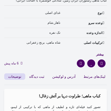
کباب ماهی رستوران ایران زمین، سادگی خوشمزه با اصالت ایرانی!
غذای اصلی 
نوع
ناهار,شام 
وعده سرو
تک نفره 
اندازه وعده
شاه ماهی، برنج زعفرانی 
ترکیبات اصلی
بیشتر
6 ماه پیش
لینک‌های مرتبط
آدرس و لوکیشن
ثبت دیدگاه
توضیحات
کباب ماهی؛ طراوت دریا بر آتش زغال!
تصور کنید فیله‌ای تازه و لطیف از ماهی که با ترکیبی از لیمو،