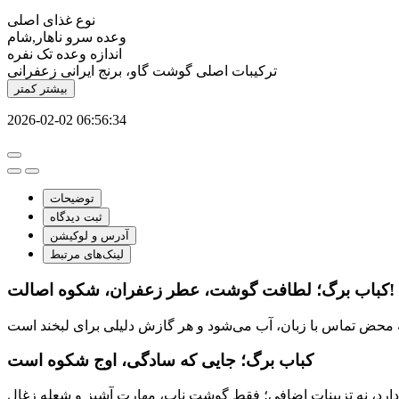
نوع
غذای اصلی
وعده سرو
ناهار,شام
اندازه وعده
تک نفره
ترکیبات اصلی
گوشت گاو، برنج ایرانی زعفرانی
بیشتر
کمتر
2026-02-02 06:56:34
توضیحات
ثبت دیدگاه
آدرس و لوکیشن
لینک‌های مرتبط
کباب برگ؛ لطافت گوشت، عطر زعفران، شکوه اصالت!
کباب برگ؛ جایی که سادگی، اوج شکوه است