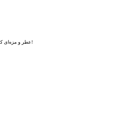
عطر و مزه‌ای که محاله فراموش کنی، انگار تو یه سفر خوشمزه به قلب ایران هستی!