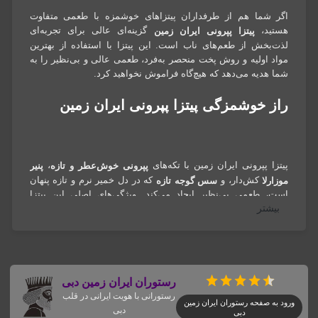
اگر شما هم از طرفداران پیتزاهای خوشمزه با طعمی متفاوت
هستید،
گزینه‌ای عالی برای تجربه‌ای
پیتزا پپرونی ایران زمین
لذت‌بخش از طعم‌های ناب است. این پیتزا با استفاده از بهترین
مواد اولیه و روش پخت منحصر به‌فرد، طعمی عالی و بی‌نظیر را به
شما هدیه می‌دهد که هیچ‌گاه فراموش نخواهید کرد.
راز خوشمزگی پیتزا پپرونی ایران زمین
پیتزا پپرونی ایران زمین با تکه‌های
،
پپرونی خوش‌عطر و تازه
پنیر
کش‌دار، و
که در دل خمیر نرم و تازه پنهان
موزارلا
سس گوجه تازه
است، طعمی بی‌نظیر ایجاد می‌کند. ویژگی‌های اصلی این پیتزا
بیشتر
عبارتند از:
که با دقت انتخاب و در دمای مناسب پخته
پپرونی تازه و خوش‌طعم
می‌شود.
که با ذوب شدن در کنار سایر مواد، طعم لذیذی به پیتزا
پنیر موزارلا
می‌دهد.
رستوران ایران زمین دبی
که طعمی طبیعی و اصیل به پیتزا اضافه
سس گوجه تازه و غنی
رستورانی با هویت ایرانی در قلب
ورود به صفحه رستوران ایران زمین
می‌کند.
دبی
دبی