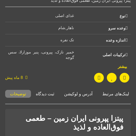
پیتزا پپرونی ایران زمین، طعمی فوق‌العاده و لذیذ
غذای اصلی 
نوع
ناهار,شام 
وعده سرو
تک نفره 
اندازه وعده
خمیر نازک، پپرونی، پنیر موزارلا، سس 
ترکیبات اصلی
گوجه 
بیشتر
8 ماه پیش
لینک‌های مرتبط
آدرس و لوکیشن
ثبت دیدگاه
توضیحات
پیتزا پپرونی ایران زمین – طعمی
فوق‌العاده و لذیذ