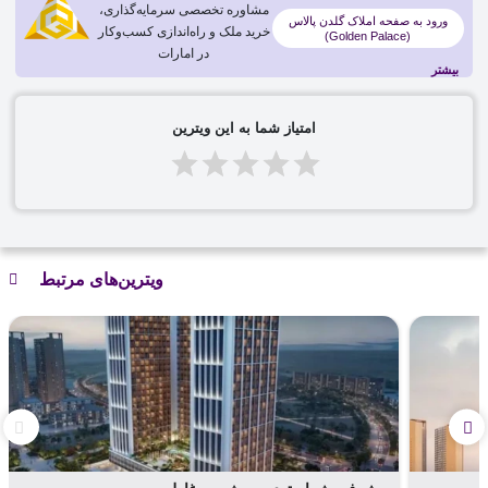
مشاوره تخصصی سرمایه‌گذاری،
ورود به صفحه املاک گلدن پالاس
خرید ملک و راه‌اندازی کسب‌وکار
(Golden Palace)
پروژه گلف دیل تنها یک پروژه مسکونی نیست؛ این پروژه با
در امارات
بیشتر
ویژگی‌های منحصر به‌فرد خود، استانداردهای جدیدی از زندگی راحت
و لوکس را معرفی می‌کند:
امتیاز شما به این ویترین
✅
موقعیت استراتژیک
۷ دقیقه رانندگی تا فرودگاه بین‌المللی آل مکتوم
۱۰ دقیقه رانندگی تا اکسپو سیتی دبی
۲۰ دقیقه رانندگی تا دبی مارینا
۳۰ دقیقه رانندگی تا مرکز شهر دبی
ویترین‌های مرتبط
✅
امکانات رفاهی عالی
زمین گلف ۱۸ حفره‌ای
۲۵ پارک محلی برای استراحت و تفریح
۵۳,۰۰۰ متر مربع فضای تجاری و رستورانی
فضاهای سبز و مسیرهای پیاده‌روی برای لذت از طبیعت