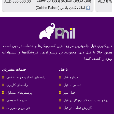
پیش فروش استودیو پروژه بن غاطی
550,000.00 AED
875,00
گلف دیل نه‌تنها یک انتخاب عالی برای زندگی است، بلکه یک
الیت (Binghatti Elite)
املاک گلدن پالاس (Golden Palace)
سرمایه‌گذاری امن و پرسود در دبی به‌شمار می‌آید. این پروژه با
ترکیب موقعیت استراتژیک و امکانات پیشرفته، به ساکنان خود
تجربه‌ای از زندگی لوکس و راحت را می‌دهد.
📍
برای خرید و سرمایه‌گذاری در پروژه گلف دیل امروز اقدام کنید و
یکی از واحدهای مسکونی این پروژه را از آن خود کنید!
دایرکتوری فیل جامع‌ترین مرجع آنلاین کسب‌وکارها و خدمات در دبی است.
با جستجو در فیل، می‌توانید به راحتی پروژه‌های مسکونی
همین حالا با فیل دبی محبوب‌ترین رستوران‌ها، فروشگاه‌ها و پیشنهادات
و فرصت‌های سرمایه‌گذاری مناسب را پیدا کنید و
ویژه را کشف کنید!
کسب‌وکار خود را به مخاطبان دقیق‌تری معرفی کنید.
با فیل
خدمات مشتریان
درباره فیل
راهنمای ایجاد و خرید تخفیف
تماس با فیل
راهنمای کاربری
فیل نیوز
پرسش‌های متداول
درخواست ثبت کسب‌و‌کار در فیل
حریم خصوصی
گزارش تخلف در فیل
قوانین و مقررات