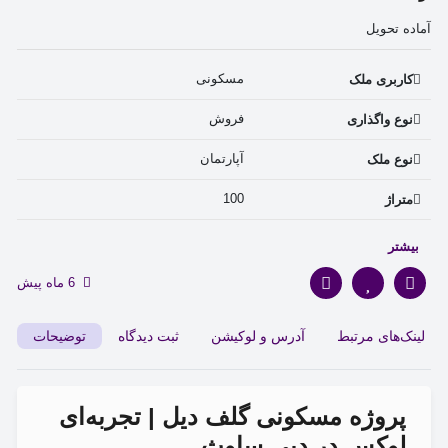
آماده تحویل
مسکونی 
کاربری ملک
فروش 
نوع واگذاری
آپارتمان 
نوع ملک
100 
متراژ
2 
تعداد اتاق
بیشتر
نوساز 
سن بنا
6 ماه پیش
Emaar South Golf Club 
محله
لینک‌های مرتبط
آدرس و لوکیشن
ثبت دیدگاه
توضیحات
پروژه مسکونی گلف دیل | تجربه‌ای
لوکس در دبی ساوث