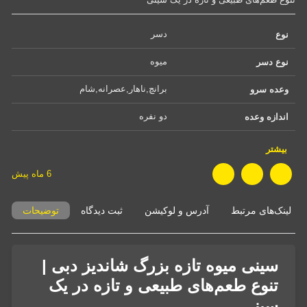
دسر 
نوع
میوه 
نوع دسر
برانچ,ناهار,عصرانه,شام 
وعده سرو
دو نفره 
اندازه وعده
سیب‌، پرتقال، گریپ‌فروت، انگور، توت 
بیشتر
ترکیبات اصلی
فرنگی‌، کیوی و انار 
6 ماه پیش
لینک‌های مرتبط
آدرس و لوکیشن
ثبت دیدگاه
توضیحات
سینی میوه تازه بزرگ شاندیز دبی |
تنوع طعم‌های طبیعی و تازه در یک
سینی