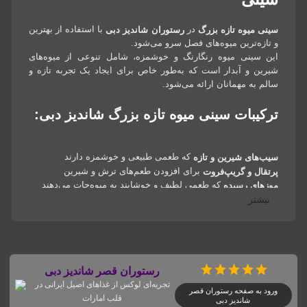
در
با استفاده از بهترین
سینی میوه تازه بزرگ
رستوران شاندیز دبی
و تازه‌ترین میوه‌های فصل سرو می‌شود.
این سینی میوه رنگارنگ و خوشمزه، شامل تنوعی از میوه‌های
شیرین و آبدار است که به‌طور خاص برای ایجاد یک تجربه تازه و
سالم به مهمانان ارائه می‌شود.
ترکیبات سینی میوه تازه بزرگ شاندیز دبی:
که طعمی طبیعی و خوشمزه دارند
سیب‌های شیرین و تازه
برای افزودن طعم‌های ترش و شیرین
پرتقال و گریپ‌فروت
که طعمی لطیف و خوشایند به میوه‌جات می‌دهند
موزهای رسیده
بیشتر
برای تجربه‌ای لذیذ از طعم‌های مختلف
انگور تازه و آبدار
که به میوه‌ها طعمی شیرین و ترش می‌بخشند
توت فرنگی‌های تازه
برای تنوع و زیبایی بیشتر سینی
کیوی و انار
این سینی میوه، نه‌تنها از نظر طعم بلکه از نظر ظاهری نیز جذاب
است و می‌تواند گزینه‌ای مناسب برای پذیرایی در هر مناسبتی
رستوران قصر شاندیز دبی
باشد.
تجربه‌ای لوکس از غذاهای اصیل ایرانی در
ورود به صفحه رستوران قصر
قلب امارات
شاندیز دبی