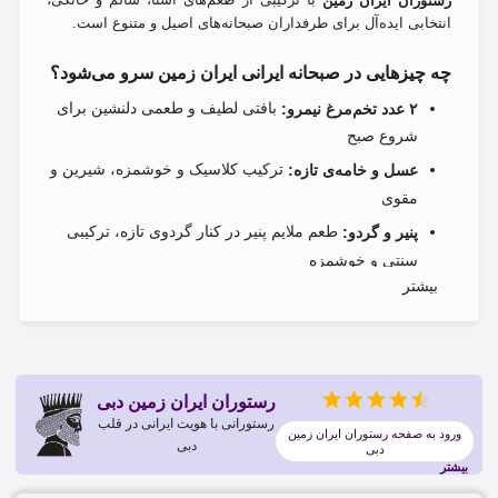
رستوران ایران زمین
انتخابی ایده‌آل برای طرفداران صبحانه‌های اصیل و متنوع است.
چه چیزهایی در صبحانه ایرانی ایران زمین سرو می‌شود؟
بافتی لطیف و طعمی دلنشین برای
۲ عدد تخم‌مرغ نیمرو:
شروع صبح
ترکیب کلاسیک و خوشمزه، شیرین و
عسل و خامه‌ی تازه:
مقوی
طعم ملایم پنیر در کنار گردوی تازه، ترکیبی
پنیر و گردو:
سنتی و خوشمزه
بیشتر
انرژی‌بخش، شیرین و سرشار از
حلوا ارده (ارده و شیره):
خواص
برای یک طراوت
میوه‌های تازه، گوجه و خیار اسلایس‌شده:
دلچسب در کنار غذا
رستوران ایران زمین دبی
لذتی نوستالژیک و ساده
کره و مربا:
رستورانی با هویت ایرانی در قلب
ورود به صفحه رستوران ایران زمین
دبی
دبی
نان تازه تنوری
بیشتر
چای ایرانی، قهوه یا آب پرتقال طبیعی
نوشیدنی انتخابی: