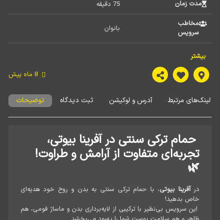
مدت زمان
75 دقیقه 
مخاطب
بانوان 
سرویس
امکان ارائه
بیشتر
خدمت در
ندارد 
محل
8 ماه پیش
امکان رزرو
دارد 
لینک‌های مرتبط
آدرس و لوکیشن
ثبت دیدگاه
توضیحات
روش پرداخت
کارت نقدی,کارت اعتباری,سایر 
حمام ترکی سنتی در آفرینا بیوتی،
تجربه‌ای متفاوت از آرامش و طراوت!
🌿
در
، با حمام ترکی سنتی به بدن و روح خود هدیه‌ای
آفرینا بیوتی
خاص بدهید!
این سرویس بی‌نظیر با ترکیبی از لایه‌برداری بدن و ماساژ فومی، هم
ظاهر و هم سلامت پوست شما را بهبود می‌بخشد.