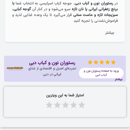
در
، جوجه کباب اسپایسی به انتخاب شما
رستوران نون و کباب دبی
با
سرو می‌شود و در کنار آن
برنج زعفرانی ایرانی یا نان تازه
گوجه کبابی،
قرار می‌گیرد تا یک وعده غذایی لذیذ و
سبزیجات تازه و ماست سنتی
فراموش‌نشدنی را تجربه کنید.
چرا جوجه کباب اسپایسی نون و کباب دبی؟
بیشتر
مرغ تازه و طعم‌دار شده با سس اسپایسی و زعفران
بافت نرم و آبدار، مرینیت شده با ماست و ادویه‌های معطر
رستوران نون و کباب دبی
گریل شده روی زغال، با عطری دلپذیر و طعمی دودی
تجربه‌ای اصیل و اقتصادی از غذای
ورود به صفحه رستوران نون و
برای یک تجربه متفاوت
انتخاب برنج زعفرانی یا نان تازه
ایرانی در دبی
کباب دبی
بیشتر
سرو با گوجه کبابی، سبزیجات تازه و ماست سنتی
امتیاز شما به این ویترین
اگر عاشق غذاهای تند هستید، جوجه کباب اسپایسی نون و کباب دبی
را از دست ندهید!
جوجه کباب اسپایسی در رستوران نون و کباب
دبی