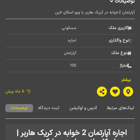
توضیحات
آپارتمان 2خوابه در کریک هاربر با ویو اسکای لاین
کاربری ملک
مسکونی 
نوع واگذاری
اجاره 
نوع ملک
آپارتمان 
متراژ
102 
تعداد اتاق
2 
بیشتر
نوع اجاره
روزانه,هفتگی,ماهیانه 
6 ماه پیش
محله
کریک هاربر 
لینک‌های مرتبط
آدرس و لوکیشن
ثبت دیدگاه
توضیحات
اجاره آپارتمان 2 خوابه در کریک هاربر |