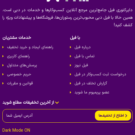
دسترسی سریع به جاذبه‌های گردشگری، مراکز
موقعیت عالی:
دایرکتوری فیل جامع‌ترین مرجع آنلاین کسب‌وکارها و خدمات در دبی است.
خرید و رستوران‌های معروف دبی.
همین حالا با فیل دبی محبوب‌ترین رستوران‌ها، فروشگاه‌ها و پیشنهادات ویژه را
کشف کنید!
برای اجاره این آپارتمان:
با فیل
خدمات مشتریان
اگر به دنبال اقامتی لوکس و راحت در دبی هستید، این آپارتمان
بهترین انتخاب برای شما خواهد بود. با ما تماس بگیرید و اقامت
درباره فیل
راهنمای ایجاد و خرید تخفیف
دلپذیری را در قلب دبی تجربه کنید.
تماس با فیل
راهنمای کاربری
فیل نیوز
پرسش‌های متداول
با جستجو در فیل، می‌توانید به راحتی خانه ایده آل خود
درخواست ثبت کسب‌و‌کار در فیل
حریم خصوصی
را برای اقامت پیدا کنید.
گزارش تخلف در فیل
قوانین و مقررات
عضو پریمیوم ما شوید
از آخرین تخفیفات مطلع شوید
اطلاع از تخفیف‌ها
Dark Mode ON