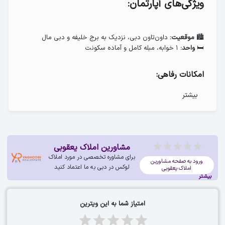
ویژگی‌های آپارتمان:
🏙
داون‌تاون دبی، نزدیک به برج خلیفه و دبی مال
موقعیت:
🛏
۱ خوابه، مبله کامل و آماده سکونت
واحد:
امکانات رفاهی:
بیشتر
✅ سالن بدنسازی مجهز
✅ اتاق یوگا برای آرامش و تمرکز
✅ منطقه باربیکیو برای دورهمی‌های خاص
✅ زمین بازی مخصوص کودکان
✅ استخر شنای بی‌نهایت با ویوی فوق‌العاده
مشاورین املاک یعقوبی
برای اطلاعات بیشتر و رزرو، همین حالا تماس بگیرید!
برای مشاوره تخصصی در مورد املاک
ورود به صفحه مشاورین
لوکس در دبی به ما اعتماد کنید
املاک یعقوبی
بیشتر
با جستجو در فیل، می‌توانید به راحتی خانه ایده آل خود
را برای اقامت پیدا کنید.
امتیاز شما به این ویترین